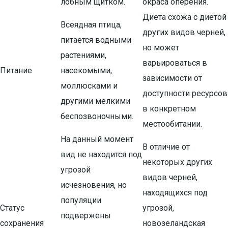
лобным щитком.
окраса оперения.
Диета схожа с диетой
Всеядная птица,
других видов черней,
питается водными
но может
растениями,
варьироваться в
Питание
насекомыми,
зависимости от
моллюсками и
доступности ресурсов
другими мелкими
в конкретном
беспозвоночными.
местообитании.
На данный момент
В отличие от
вид не находится под
некоторых других
угрозой
видов черней,
исчезновения, но
находящихся под
популяции
Статус
угрозой,
подвержены
сохранения
новозеландская