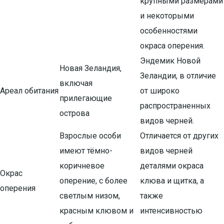
крупными размерами
и некоторыми
особенностями
окраса оперения.
Эндемик Новой
Новая Зеландия,
Зеландии, в отличие
включая
Ареал обитания
от широко
прилегающие
распространенных
острова
видов черней.
Взрослые особи
Отличается от других
имеют тёмно-
видов черней
коричневое
деталями окраса
Окрас
оперение, с более
клюва и щитка, а
оперения
светлым низом,
также
красным клювом и
интенсивностью