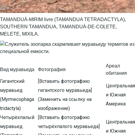
TAMANDUÁ-MIRIM livre (TAMANDUA TETRADACTYLA),
SOUTHERN TAMANDUA, TAMANDUÁ-DE-COLETE,
MELETE, MIXILA.
Ареал
Вид муравьеда
Фотография
обитания
Гигантский
[Вставить фотографию
Центральная
муравьед
гигантского муравьеда]
и Южная
(Myrmecophaga
(Заменить на ссылку на
Америка
tridactyla)
изображение)
Четырёхпалый
[Вставить фотографию
Центральная
муравьед
четырёхпалого муравьеда]
и Южная