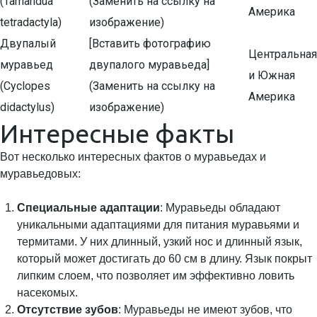
(Tamandua
(Заменить на ссылку на
Америка
tetradactyla)
изображение)
Двупалый
[Вставить фотографию
Центральная
муравьед
двупалого муравьеда]
и Южная
(Cyclopes
(Заменить на ссылку на
Америка
didactylus)
изображение)
Интересные факты
Вот несколько интересных фактов о муравьедах и
муравьедовых:
Специальные адаптации
: Муравьеды обладают
уникальными адаптациями для питания муравьями и
термитами. У них длинный, узкий нос и длинный язык,
который может достигать до 60 см в длину. Язык покрыт
липким слоем, что позволяет им эффективно ловить
насекомых.
Отсутствие зубов
: Муравьеды не имеют зубов, что