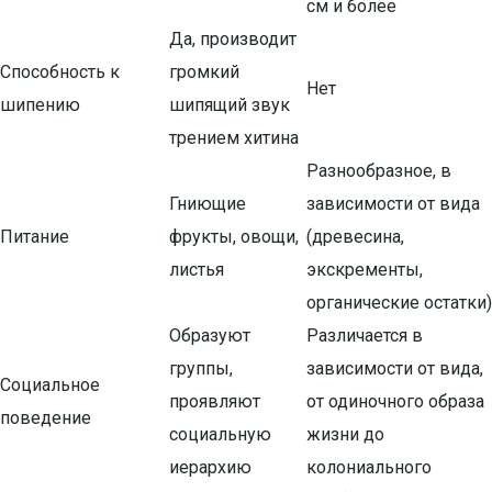
см и более
Да, производит
Способность к
громкий
Нет
шипению
шипящий звук
трением хитина
Разнообразное, в
Гниющие
зависимости от вида
Питание
фрукты, овощи,
(древесина,
листья
экскременты,
органические остатки)
Образуют
Различается в
группы,
зависимости от вида,
Социальное
проявляют
от одиночного образа
поведение
социальную
жизни до
иерархию
колониального