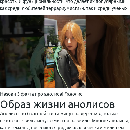
красоты и функциональности, что делает их популярными
как среди любителей террариумистики, так и среди ученых.
Назови 3 факта про анолиса! #анолис
Образ жизни анолисов
Анолисы по большей части живут на деревьях, только
некоторые виды могут селиться на земле. Многие анолисы,
как и гекконы, поселяются рядом человеческим жилищем.