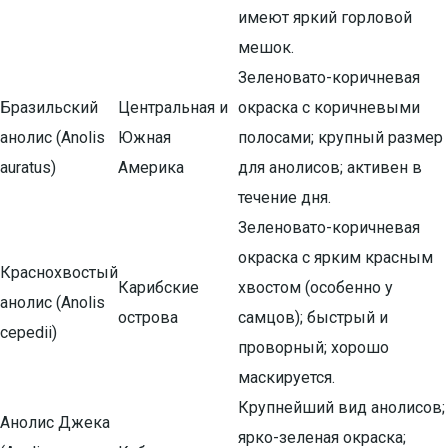
имеют яркий горловой
мешок.
Зеленовато-коричневая
Бразильский
Центральная и
окраска с коричневыми
анолис (Anolis
Южная
полосами; крупный размер
auratus)
Америка
для анолисов; активен в
течение дня.
Зеленовато-коричневая
окраска с ярким красным
Краснохвостый
Карибские
хвостом (особенно у
анолис (Anolis
острова
самцов); быстрый и
cepedii)
проворный; хорошо
маскируется.
Крупнейший вид анолисов;
Анолис Джека
ярко-зеленая окраска;