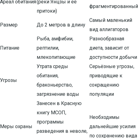
Ареал обитания
(реки Янцзы и её
фрагментированный
притоки)
Самый маленький
Размер
До 2 метров в длину
вид аллигаторов
Рыба, амфибии,
Разнообразная
Питание
рептилии,
диета, зависит от
млекопитающие
доступности добычи
Утрата среды
Серьёзные угрозы,
обитания,
приводящие к
Угрозы
браконьерство,
сокращению
загрязнение воды
популяции
Занесен в Красную
книгу МСОП,
Необходимы
программы
Меры охраны
дальнейшие усилия
разведения в неволе,
по сохранению вида