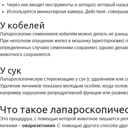
Через них вводит инструменты и аппарат, который назы
Используется миниатюрная камера. Действия, совершае
У кобелей
Лапароскопию семенников кобелям можно делать не раньш
При неполном опущении желез в мошонку (крипторхизме) п
определенных случаях семенники сохраняют, однако делаю
животного сохраняется.
У сук
Лапароскопическую стерилизацию у сук (с удалением или с
Удаление яичников показано молодым особям, когда половая
например нарушение репродуктивной функции или развивае
Что такое лапароскопиче
Это процедура, с помощью которой животное лишается ре
яичники –
овариэктомия
. С помощью другого способа удал