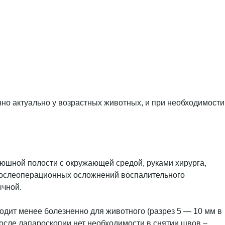
но актуально у возрастных животных, и при необходимости
рюшной полости с окружающей средой, руками хирурга,
 послеоперационных осложнений воспалительного
ычной.
одит менее болезненно для животного (разрез 5 — 10 мм в
осле лапароскопии нет необходимости в снятии швов –