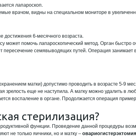
вается лапароскоп.
мые врачом, видны на специальном мониторе в увеличенно
е достижения 6-месячного возраста.
су может помочь лапароскопический метод. Орган быстро о
т пересечение семявыводящих путей. Операция занимает в
охранением матки) допустимо проводить в возрасте 5-9 мес
 зрелость еще не наступила. А матку можно удалить в любо
тся воспаление в органе. Продолжается операция примерн
ская стерилизация?
продуктивной функции. Проведение данной процедуры возм
яют не только яичники, но и матку –
овариогистерэктоми