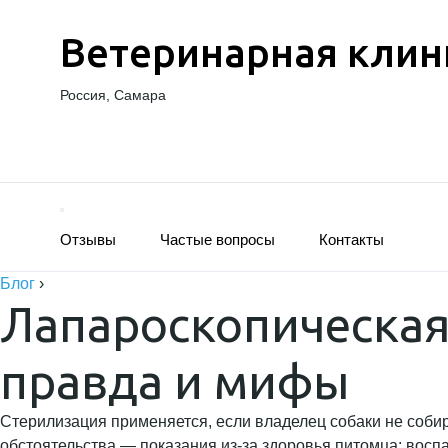
Ветеринарная клин
Россия, Самара
Отзывы
Частые вопросы
Контакты
Блог
›
Лапароскопическая
правда и мифы
Стерилизация применяется, если владелец собаки не соби
обстоятельства — показания из-за здоровья питомца: восп