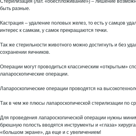
Стерилизация (лат. «обеспложивание») – лишение возможнос
быть разные.
Кастрация – удаление половых желез, то есть у самцов уд
интерес к самкам, у самок прекращаются течки.
Так же стерильности животного можно достигнуть и без уд
сохранении яичников.
Операции могут проводиться классическим «открытым» спо
лапароскопические операции.
Лапароскопические операции проводятся на высокотехнол
Так в чем же плюсы лапароскопической стерилизации по ср
Для проведения лапароскопической операции нужны минимал
брюшную полость вводятся инструменты и «глаза» хирурга 
«большом экране», да еще и с увеличением!