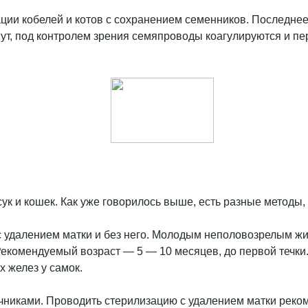
ации кобелей и котов с сохранением семенников. Последне
ут, под контролем зрения семяпроводы коагулируются и пер
ук и кошек. Как уже говорилось выше, есть разные методы,
 с удалением матки и без него. Молодым неполовозрелым ж
Рекомендуемый возраст — 5 — 10 месяцев, до первой течки.
 желез у самок.
ичниками. Проводить стерилизацию с удалением матки реко