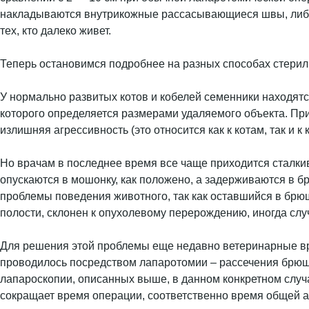
накладываются внутрикожные рассасывающиеся швы, либо 
тех, кто далеко живет.
Теперь остановимся подробнее на разных способах стерил
У нормально развитых котов и кобелей семенники находят
которого определяется размерами удаляемого объекта. П
излишняя агрессивность (это относится как к котам, так и к
Но врачам в последнее время все чаще приходится сталкива
опускаются в мошонку, как положено, а задерживаются в б
проблемы поведения животного, так как оставшийся в брю
полости, склонен к опухолевому перерождению, иногда случа
Для решения этой проблемы еще недавно ветеринарные вр
проводилось посредством лапаротомии – рассечения брюшн
лапароскопии, описанных выше, в данном конкретном случ
сокращает время операции, соответственно время общей ан