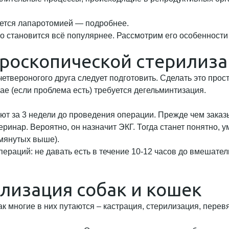
ается лапаротомией — подробнее.
о становится всё популярнее. Рассмотрим его особенности
ароскопической стерилиз
твероногого друга следует подготовить. Сделать это прос
чае (если проблема есть) требуется дегельминтизация.
т за 3 недели до проведения операции. Прежде чем заказ
ринар. Вероятно, он назначит ЭКГ. Тогда станет понятно, 
омянутых выше).
раций: не давать есть в течение 10-12 часов до вмешатель
лизация собак и кошек
к многие в них путаются – кастрация, стерилизация, перевяз