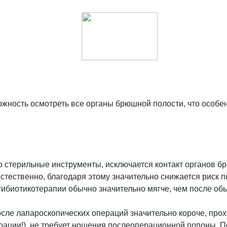
жность осмотреть все органы брюшной полости, что особен
о стерильные инструменты, исключается контакт органов б
стественно, благодаря этому значительно снижается риск
тибиотикотерапии обычно значительно мягче, чем после об
осле лапароскопических операций значительно короче, прох
рации!), не требует ношения послеоперационной попоны. П