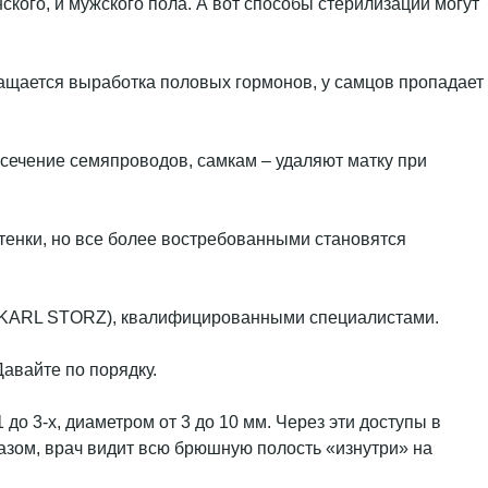
кого, и мужского пола. А вот способы стерилизации могут
кращается выработка половых гормонов, у самцов пропадает
есечение семяпроводов, самкам – удаляют матку при
енки, но все более востребованными становятся
е KARL STORZ), квалифицированными специалистами.
авайте по порядку.
о 3-х, диаметром от 3 до 10 мм. Через эти доступы в
азом, врач видит всю брюшную полость «изнутри» на