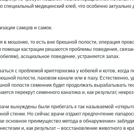
специальный медицинский клей, что особенно актуально д
изации самцов и самок.
ся в мошонке, то есть вне брюшной полости, операция про
ри помощи кастрации решаются проблемы поведения, связа
 кобелям), асоциальное поведение, устраняется запах.
ться с проблемой крипторхизма у кобелей и котов, когда п
рюшной полости, паховом канале или в паху. Естественно, 
шной полости семенник будет продолжать вырабатывать тес
ется перекрут семенного канатика и, как результат, некроз
ачи вынуждены были прибегать к так называемой «открыто
ой стенки. Но сейчас врачи отдают предпочтение лапароск
ае основное преимущество метода в обнаружении» заблуди
естезии и, как результат – восстановление животного в кр