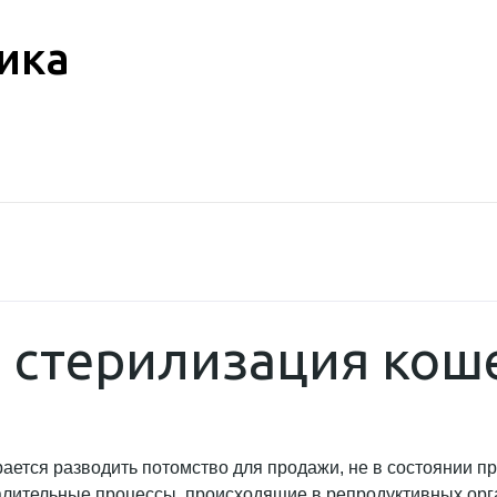
ика
 стерилизация коше
рается разводить потомство для продажи, не в состоянии 
алительные процессы, происходящие в репродуктивных орга