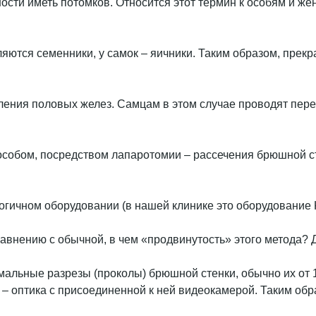
ти иметь потомков. Относится этот термин к особям и женс
аляются семенники, у самок – яичники. Таким образом, пре
аления половых желез. Самцам в этом случае проводят пер
собом, посредством лапаротомии – рассечения брюшной ст
огичном оборудовании (в нашей клинике это оборудовани
авнению с обычной, в чем «продвинутость» этого метода? Д
ьные разрезы (проколы) брюшной стенки, обычно их от 1 д
– оптика с присоединенной к ней видеокамерой. Таким обр