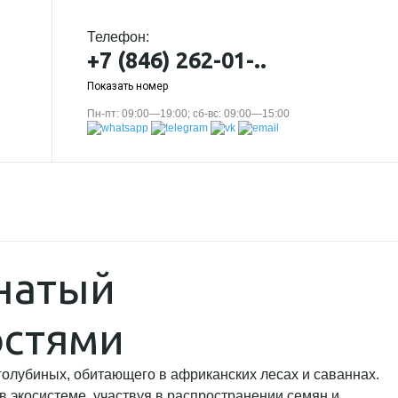
Телефон:
+7 (846) 262-01-..
Показать номер
Пн-пт: 09:00—19:00; сб-вс: 09:00—15:00
натый
остями
 голубиных, обитающего в африканских лесах и саваннах.
в экосистеме, участвуя в распространении семян и