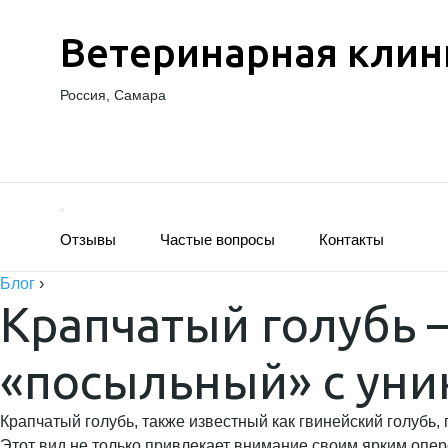
Ветеринарная клин
Россия, Самара
Отзывы
Частые вопросы
Контакты
Блог
›
Крапчатый голубь 
«посыльный» с ун
Крапчатый голубь, также известный как гвинейский голубь
Этот вид не только привлекает внимание своим ярким опер