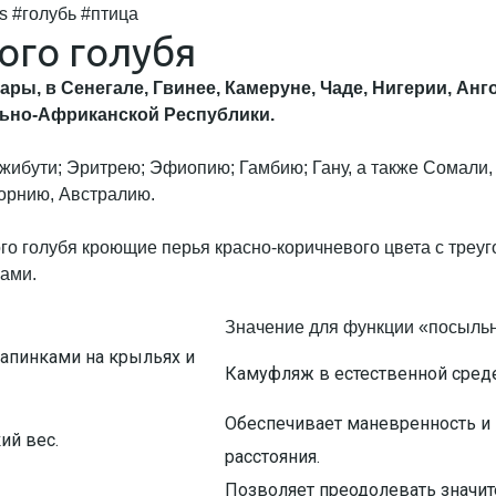
s #голубь #птица
ого голубя
ы, в Сенегале, Гвинее, Камеруне, Чаде, Нигерии, Анго
льно-Африканской Республики.
Джибути; Эритрею; Эфиопию; Гамбию; Гану, а также Сомали,
форнию, Австралию.
Значение для функции «посыль
апинками на крыльях и
Камуфляж в естественной среде
Обеспечивает маневренность и
ий вес.
расстояния.
Позволяет преодолевать значит