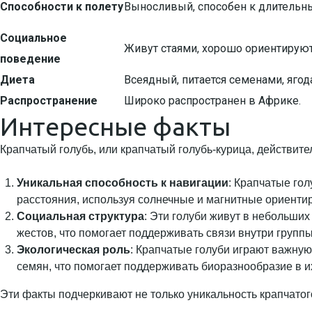
Способности к полету
Выносливый, способен к длительн
Социальное
Живут стаями, хорошо ориентируют
поведение
Диета
Всеядный, питается семенами, яго
Распространение
Широко распространен в Африке.
Интересные факты
Крапчатый голубь, или крапчатый голубь-курица, действите
Уникальная способность к навигации
: Крапчатые го
расстояния, используя солнечные и магнитные ориенти
Социальная структура
: Эти голуби живут в небольши
жестов, что помогает поддерживать связи внутри групп
Экологическая роль
: Крапчатые голуби играют важную
семян, что помогает поддерживать биоразнообразие в и
Эти факты подчеркивают не только уникальность крапчатого 