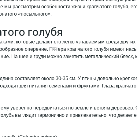
е мы рассмотрим особенности жизни крапчатого голубя, ег
рнатого «посыльного».
того голубя
ками, которые делают его легко узнаваемым среди других
знообразное оперение. П羽eра крапчатого голубя имеют насы
ание. На шее и груди можно заметить металлический блеск
лина составляет около 30-35 см. У птицы довольно крепкое 
одходит для питания семенами и фруктами. Глаза крапчато
т ему уверенно передвигаться по земле и ветвям деревьев. 
 голубь выглядит гармонично и привлекательно, что делает