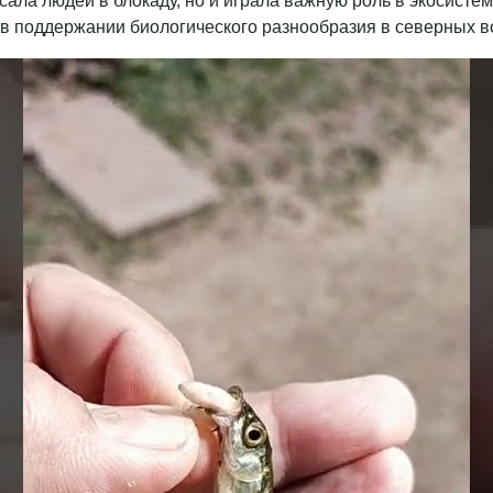
асала людей в блокаду, но и играла важную роль в экосист
 в поддержании биологического разнообразия в северных в