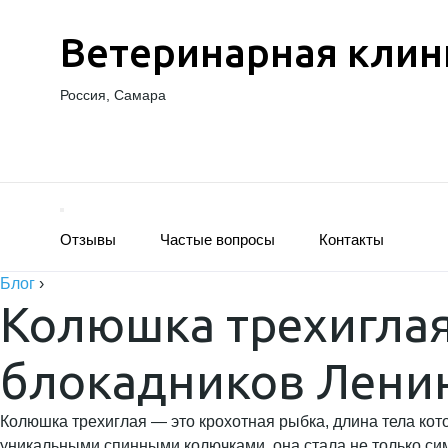
Ветеринарная клин
Россия, Самара
Отзывы
Частые вопросы
Контакты
Блог
›
Колюшка трехиглая
блокадников Ленин
Колюшка трехиглая — это крохотная рыбка, длина тела кот
уникальными спинными колючками, она стала не только си