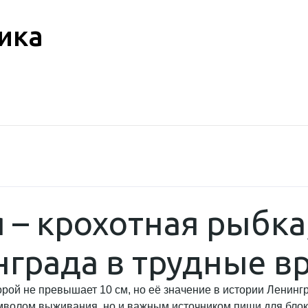
ика
 – крохотная рыбка
града в трудные в
орой не превышает 10 см, но её значение в истории Ленин
мволом выживания, но и важным источником пищи для блока