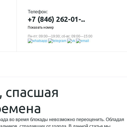
Телефон:
+7 (846) 262-01-..
Показать номер
Пн-пт: 09:00—19:00; сб-вс: 09:00—15:00
, спасшая
ремена
града во время блокады невозможно переоценить. Обладая
дников, страдавших от голода. В данной статье мы