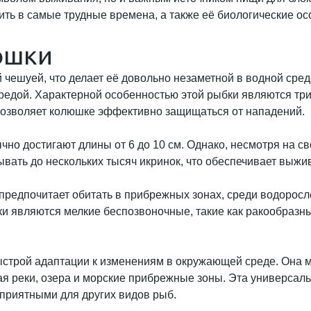
ть в самые трудные времена, а также её биологические осо
юшки
чешуей, что делает её довольно незаметной в водной среде
средой. Характерной особенностью этой рыбки являются три
 позволяет колюшке эффективно защищаться от нападений.
но достигают длины от 6 до 10 см. Однако, несмотря на с
вать до нескольких тысяч икринок, что обеспечивает выжи
предпочитает обитать в прибрежных зонах, среди водоросле
 являются мелкие беспозвоночные, такие как ракообразны
строй адаптации к изменениям в окружающей среде. Она мож
ая реки, озера и морские прибрежные зоны. Эта универсал
оприятными для других видов рыб.