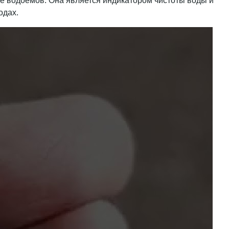
еме водоемов. Она является индикатором чистоты воды и
одах.