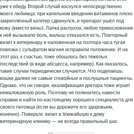
уже к обеду. Второй случай коснулся непосредственно
моего любимца: при капельном введении витаминов плохо
закреплённый катетер сдвинулся, и препарат ушёл под
кожу (вместо вены). Лапка распухла, любое прикосновение
к ней вызывало боль, малыш отказался есть. Повторный
визит к ветеринару и наложенная на полтора часа тугая
повязка с сульфатом магния исправили положение. И на
этот раз, к счастью, тоже обошлось без тяжёлых
последствий (в виде абсцесса, например). Как оказалось,
такие случаи периодически случаются. Что поделаешь:
кошки далеко не самые спокойные и послушные пациенты.
Однако, что ни говори, квалификация доктора тоже играет
немаловажную роль. Поэтому не поленитесь навести
справки и найти по-настоящему хорошего специалиста для
своего питомца (если вы дорожите его здоровьем,
конечно). Поверьте: визит в ближайшую к дому
ветеринарную клинику — не всегда правильный шаг.