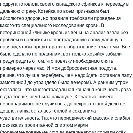
подруга готовила своего канадского сфинкса к переезду в
дальнюю страну. Котейка по всем признакам был
абсолютно здоров, но правила требовали проведения
какого-то специального исследования крови. В
ветеринарной клинике кровь из вены на анализ взяли без
проблем и наложили на пострадавшую лапку давящую
повязку, чтобы предотвратить образование гематомы. Всё
было сделано по правилам, вот только хозяйку забыли
предупредить о том, что повязку необходимо снять
примерно через час. И моя добросовестная подруга,
решив, что лучше перебдеть, чем недобдеть, оставила лапу
замотанной до утра (дело было вечером). А ранним утром
оказалось, что многострадальная кошачья конечность раза
в два толще, чем была накануне. К счастью, ничего
непоправимого не случилось: до некроза тканей дело не
дошло, лапка осталась тёплой и сохранила
чувствительность. Так что периодический массаж и слабая
повязка из пропитанной спиртом марли
(порекомендованные другим ветеринаром) согнали отёк