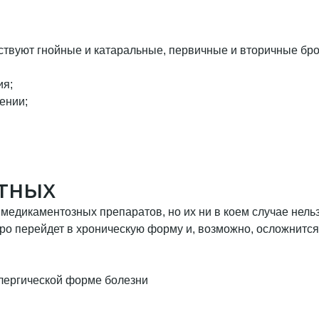
ествуют гнойные и катаральные, первичные и вторичные бр
ия;
ении;
отных
едикаментозных препаратов, но их ни в коем случае нельз
ро перейдет в хроническую форму и, возможно, осложнится
лергической форме болезни