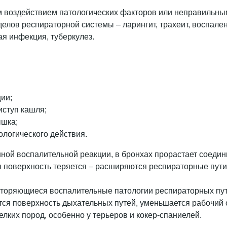
м воздействием патологических факторов или неправильн
делов респираторной системы – ларингит, трахеит, воспален
я инфекция, туберкулез.
ии;
иступ кашля;
ышка;
ологического действия.
ной воспалительной реакции, в бронхах прорастает соедин
я поверхность теряется – расширяются респираторные пут
вторяющиеся воспалительные патологии респираторных путе
ется поверхность дыхательных путей, уменьшается рабочи
лких пород, особенно у терьеров и кокер-спаниелей.