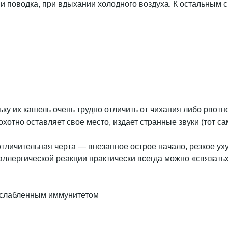
ии поводка, при вдыхании холодного воздуха. К остальным 
ку их кашель очень трудно отличить от чихания либо рвотно
еохотно оставляет свое место, издает странные звуки (тот 
 отличительная черта — внезапное острое начало, резкое 
аллергической реакции практически всегда можно «связать
ослабленным иммунитетом