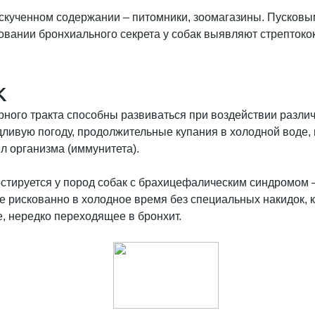
скученном содержании – питомники, зоомагазины. Пусковы
вании бронхиального секрета у собак выявляют стрептококк
к
рного тракта способны развиваться при воздействии разли
дливую погоду, продолжительные купания в холодной воде,
 организма (иммунитета).
стируется у пород собак с брахицефалическим синдромом –
е рискованно в холодное время без специальных накидок, к
, нередко переходящее в бронхит.