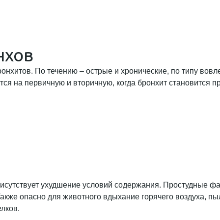
нхов
онхитов. По течению – острые и хронические, по типу вов
ся на первичную и вторичную, когда бронхит становится п
исутствует ухудшение условий содержания. Простудные фак
акже опасно для животного вдыхание горячего воздуха, пыл
лков.