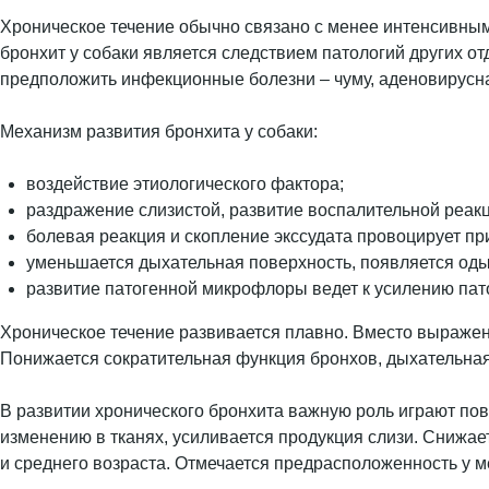
Хроническое течение обычно связано с менее интенсивны
бронхит у собаки является следствием патологий других от
предположить инфекционные болезни – чуму, аденовирусна
Механизм развития бронхита у собаки:
воздействие этиологического фактора;
раздражение слизистой, развитие воспалительной реакц
болевая реакция и скопление экссудата провоцирует пр
уменьшается дыхательная поверхность, появляется од
развитие патогенной микрофлоры ведет к усилению пат
Хроническое течение развивается плавно. Вместо выражен
Понижается сократительная функция бронхов, дыхательна
В развитии хронического бронхита важную роль играют по
изменению в тканях, усиливается продукция слизи. Снижа
и среднего возраста. Отмечается предрасположенность у ме