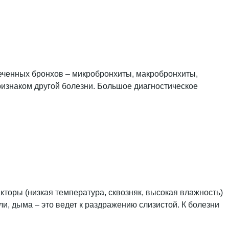
леченных бронхов – микробронхиты, макробронхиты,
ризнаком другой болезни. Большое диагностическое
торы (низкая температура, сквозняк, высокая влажность)
и, дыма – это ведет к раздражению слизистой. К болезни