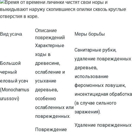
Описание
Вид усача
Меры борьбы
повреждений
Характерные
Санитарные рубки,
ходы в
удаление поврежденных
Большой
древесине,
деревьев,
черный
ослабление и
использование
еловый усач
усыхание
феромонных ловушек,
(Monochamus
деревьев,
инсектицидная обработка
urussovi)
особенно
(в случае сильного
ослабленных или
заражения).
поврежденных.
Удаление поврежденных
Повреждение