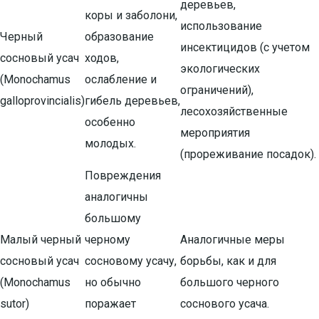
деревьев,
коры и заболони,
использование
Черный
образование
инсектицидов (с учетом
сосновый усач
ходов,
экологических
(Monochamus
ослабление и
ограничений),
galloprovincialis)
гибель деревьев,
лесохозяйственные
особенно
мероприятия
молодых.
(прореживание посадок).
Повреждения
аналогичны
большому
Малый черный
черному
Аналогичные меры
сосновый усач
сосновому усачу,
борьбы, как и для
(Monochamus
но обычно
большого черного
sutor)
поражает
соснового усача.