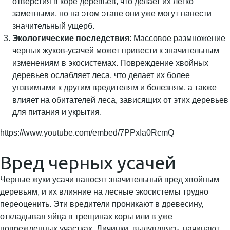
отверстия в коре деревьев, что делает их легко
заметными, но на этом этапе они уже могут нанести
значительный ущерб.
Экологические последствия
: Массовое размножение
черных жуков-усачей может привести к значительным
изменениям в экосистемах. Повреждение хвойных
деревьев ослабляет леса, что делает их более
уязвимыми к другим вредителям и болезням, а также
влияет на обитателей леса, зависящих от этих деревьев
для питания и укрытия.
https://www.youtube.com/embed/7PPxIa0RcmQ
Вред черных усачей
Черные жуки усачи наносят значительный вред хвойным
деревьям, и их влияние на лесные экосистемы трудно
переоценить. Эти вредители проникают в древесину,
откладывая яйца в трещинах коры или в уже
поврежденных участках. Личинки, вылупляясь, начинают