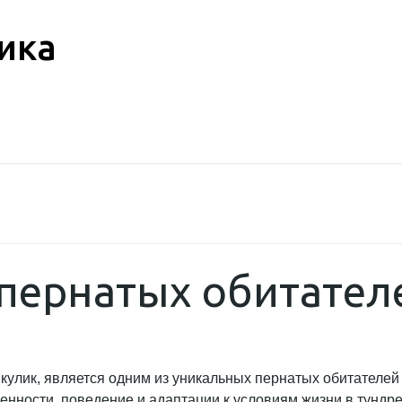
ика
 пернатых обитател
кулик, является одним из уникальных пернатых обитателей
енности, поведение и адаптации к условиям жизни в тундре