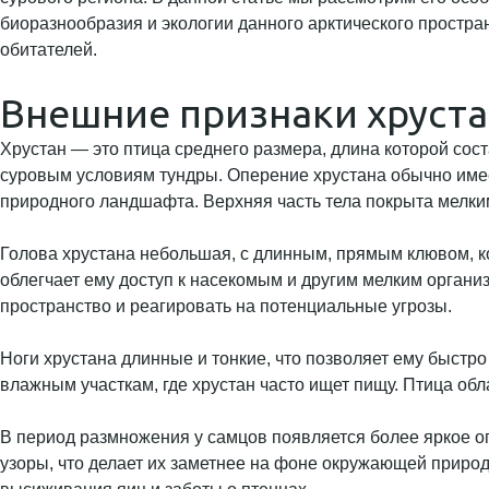
биоразнообразия и экологии данного арктического простра
обитателей.
Внешние признаки хруст
Хрустан — это птица среднего размера, длина которой сос
суровым условиям тундры. Оперение хрустана обычно имее
природного ландшафта. Верхняя часть тела покрыта мелки
Голова хрустана небольшая, с длинным, прямым клювом, ко
облегчает ему доступ к насекомым и другим мелким органи
пространство и реагировать на потенциальные угрозы.
Ноги хрустана длинные и тонкие, что позволяет ему быст
влажным участкам, где хрустан часто ищет пищу. Птица обл
В период размножения у самцов появляется более яркое о
узоры, что делает их заметнее на фоне окружающей природ