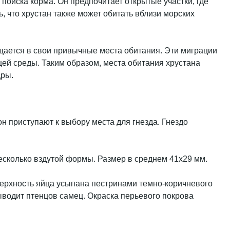
 поиска корма. Он предпочитает открытые участки, где
, что хрустан также может обитать вблизи морских
щается в свои привычные места обитания. Эти миграции
щей среды. Таким образом, места обитания хрустана
дры.
н приступают к выбору места для гнезда. Гнездо
несколько вздутой формы. Размер в среднем 41х29 мм.
оверхность яйца усыпана пестринами темно-коричневого
Выводит птенцов самец. Окраска перьевого покрова