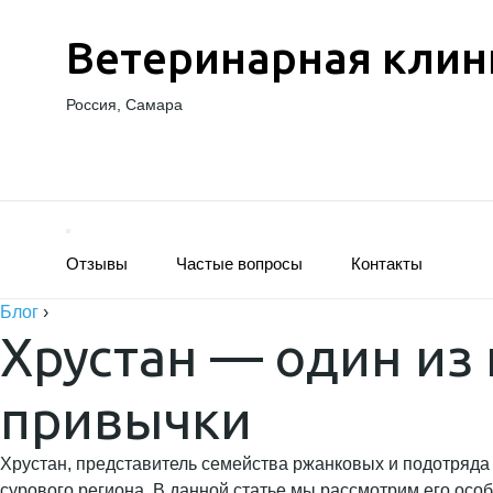
Ветеринарная клин
Россия, Самара
Отзывы
Частые вопросы
Контакты
Блог
›
Хрустан — один из
привычки
Хрустан, представитель семейства ржанковых и подотряда 
сурового региона. В данной статье мы рассмотрим его особ