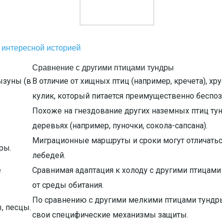
 интересной историей
Сравнение с другими птицами тундры
ызуны (в
В отличие от хищных птиц (например, кречета), хр
кулик, который питается преимущественно беспо
Похоже на гнездование других наземных птиц тунд
деревьях (например, пуночки, сокола-сапсана).
Миграционные маршруты и сроки могут отличаться
ры.
лебедей.
е
Сравнимая адаптация к холоду с другими птицами
от среды обитания.
По сравнению с другими мелкими птицами тундры
, песцы.
свои специфические механизмы защиты.