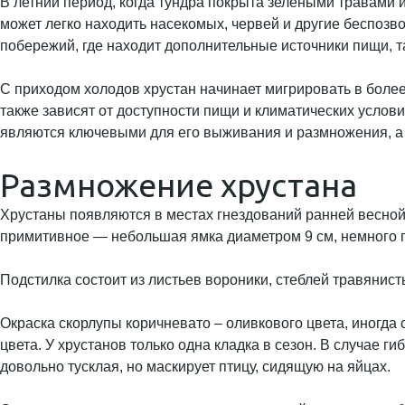
В летний период, когда тундра покрыта зелеными травами и
может легко находить насекомых, червей и другие беспозв
побережий, где находит дополнительные источники пищи, т
С приходом холодов хрустан начинает мигрировать в боле
также зависят от доступности пищи и климатических услов
являются ключевыми для его выживания и размножения, а
Размножение хрустана
Хрустаны появляются в местах гнездований ранней весной, 
примитивное — небольшая ямка диаметром 9 см, немного гл
Подстилка состоит из листьев вороники, стеблей травянист
Окраска скорлупы коричневато – оливкового цвета, иногда
цвета. У хрустанов только одна кладка в сезон. В случае г
довольно тусклая, но маскирует птицу, сидящую на яйцах.