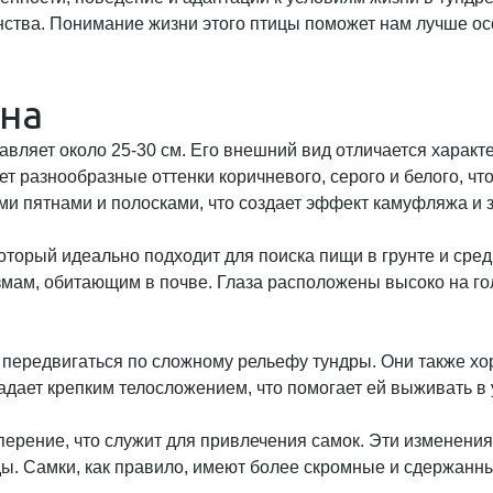
нства. Понимание жизни этого птицы поможет нам лучше ос
ана
тавляет около 25-30 см. Его внешний вид отличается харак
т разнообразные оттенки коричневого, серого и белого, ч
ми пятнами и полосками, что создает эффект камуфляжа и 
торый идеально подходит для поиска пищи в грунте и среди
змам, обитающим в почве. Глаза расположены высоко на го
ро передвигаться по сложному рельефу тундры. Они также 
адает крепким телосложением, что помогает ей выживать в 
перение, что служит для привлечения самок. Эти изменени
ы. Самки, как правило, имеют более скромные и сдержанные