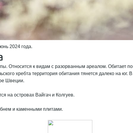
Июнь 2024 года.
а
пы. Относится к видам с разорванным ареалом. Обитает по 
льского хребта территория обитания тянется далеко на юг. 
ере Швеции.
ся на островах Вайгач и Колгуев.