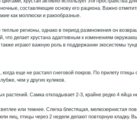
 цветами, хрустан активно использует эти пространства для
оночные, составляющие основу его рациона. Важно отметить
акие как моллюски и ракообразные.
е теплые регионы, однако в период размножения он возвра
ий, что делает хрустана адаптивным к изменениям окружаю
 также играют важную роль в поддержании экосистемы тун
когда еще не растаял снеговой покров. По прилету птицы о
убже, чем у других куликов.
ых растений. Самка откладывает 2-3, крайне редко 4 яйца 
 светлее или темнее. Слегка блестящая, мелкозернистая п
ибели яиц, птицы через 2 недели делают повторную кладку. 