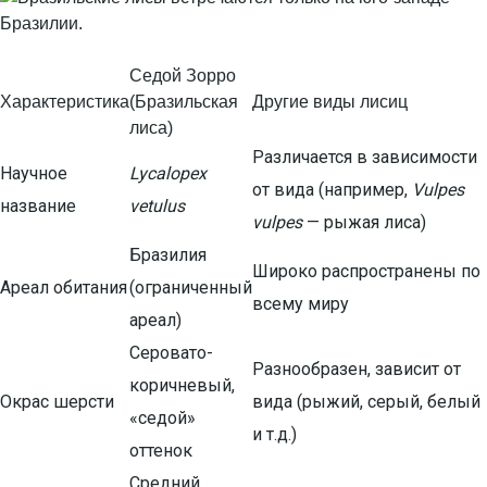
Седой Зорро
Характеристика
(Бразильская
Другие виды лисиц
лиса)
Различается в зависимости
Научное
Lycalopex
от вида (например,
Vulpes
название
vetulus
vulpes
— рыжая лиса)
Бразилия
Широко распространены по
Ареал обитания
(ограниченный
всему миру
ареал)
Серовато-
Разнообразен, зависит от
коричневый,
Окрас шерсти
вида (рыжий, серый, белый
«седой»
и т.д.)
оттенок
Средний