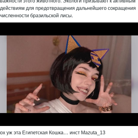
важности этого животного. Экологи призывают к активным
действиям для предотвращения дальнейшего сокращения
численности бразильской лисы.
ох уж эта Египетская Кошка… инст Mazuta_13