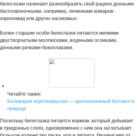
белоглазки начинают разнообразить свой рацион донными
беспозвоночными, например, личинками комаров-
хирономид или других насекомых.
Более старшие особи белоглазок питаются мелкими
двустворчатыми моллюсками, водяными осликами,
донными рачками-бокоплавами.
Читайте также:
Боливария короткокрылая — краснокнижный богомол в
природе
Поскольку белоглазка питается кормом, который добывает
в придонных слоях, одновременно с ним она заглатывает
большое количество песка, ила и детрита. Независимо от