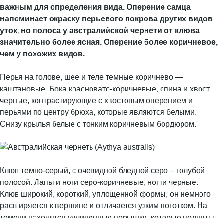
важным для определения вида. Оперение самца
напоминает окраску перьевого покрова других видов
уток, но полоса у австралийской чернети от клюва
значительно более ясная. Оперение более коричневое,
чем у похожих видов.
Перья на голове, шее и теле темные коричнево —
каштановые. Бока красновато-коричневые, спина и хвост
черные, контрастирующие с хвостовым оперением и
перьями по центру брюха, которые являются белыми.
Снизу крылья белые с тонким коричневым бордюром.
Клюв темно-серый, с очевидной бледной серо – голубой
полосой. Лапы и ноги серо-коричневые, ногти черные.
Клюв широкий, короткий, уплощенной формы, он немного
расширяется к вершине и отличается узким ноготком. На
темени находятся удлиненные перышки, которые подняты