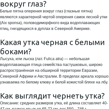
вокруг глаз?
Белые пятна оперения вокруг глаз (глазные пятна)
являются характерной чертой оперения самок лесной утки
(Aix sponsa), половодиморфного вида водоплавающих
птиц, гнездящихся в дуплах в Северной Америке.
Какая утка черная с белыми
боками?
Лысуха, или лыска (лат. Fulica atra) — небольшая
водоплавающая птица семейства пастушковых, широко
распространённая на обширной территории Евразии,
Северной Африки и Австралии. В пределах ареала хорошо
узнаваема по белому клюву и белой кожистой бляхе на лбу.
Как выглядит чернеть утка?
Описание: средних размеров утка, её длина составляет 40-
47 см, размах крыльев 65-72 см, вес 550—746 г.