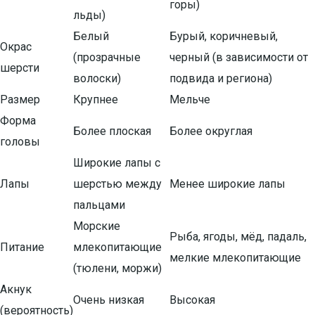
горы)
льды)
Белый
Бурый, коричневый,
Окрас
(прозрачные
черный (в зависимости от
шерсти
волоски)
подвида и региона)
Размер
Крупнее
Мельче
Форма
Более плоская
Более округлая
головы
Широкие лапы с
Лапы
шерстью между
Менее широкие лапы
пальцами
Морские
Рыба, ягоды, мёд, падаль,
Питание
млекопитающие
мелкие млекопитающие
(тюлени, моржи)
Акнук
Очень низкая
Высокая
(вероятность)