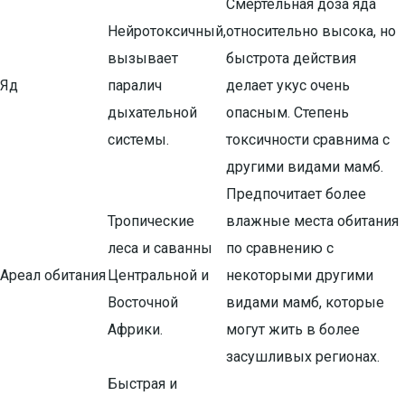
Смертельная доза яда
Нейротоксичный,
относительно высока, но
вызывает
быстрота действия
Яд
паралич
делает укус очень
дыхательной
опасным. Степень
системы.
токсичности сравнима с
другими видами мамб.
Предпочитает более
Тропические
влажные места обитания
леса и саванны
по сравнению с
Ареал обитания
Центральной и
некоторыми другими
Восточной
видами мамб, которые
Африки.
могут жить в более
засушливых регионах.
Быстрая и