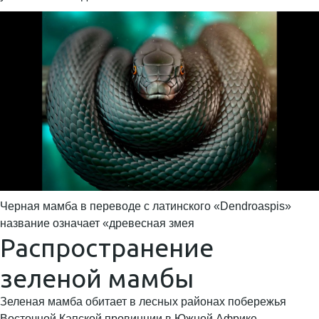
Черная мамба в переводе с латинского «Dendroaspis»
название означает «древесная змея
Распространение
зеленой мамбы
Зеленая мамба обитает в лесных районах побережья
Восточной Капской провинции в Южной Африке.