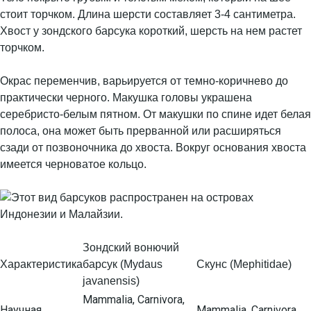
стоит торчком. Длина шерсти составляет 3-4 сантиметра.
Хвост у зондского барсука короткий, шерсть на нем растет
торчком.
Окрас переменчив, варьируется от темно-коричнево до
практически черного. Макушка головы украшена
серебристо-белым пятном. От макушки по спине идет белая
полоса, она может быть прерванной или расширяться
сзади от позвоночника до хвоста. Вокруг основания хвоста
имеется черноватое кольцо.
Зондский вонючий
Характеристика
барсук (Mydaus
Скунс (Mephitidae)
javanensis)
Mammalia, Carnivora,
Научная
Mammalia, Carnivora,