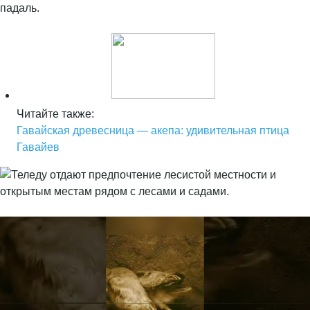
падаль.
Читайте также:
Гавайская древесница — акепа: удивительная птица
Гавайев