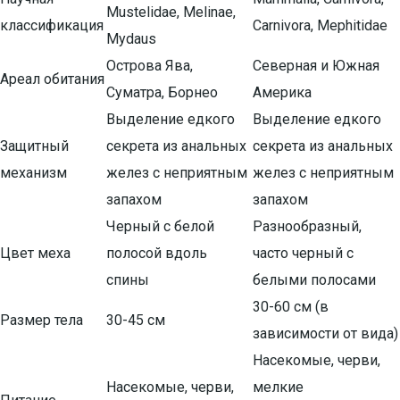
Mustelidae, Melinae,
классификация
Carnivora, Mephitidae
Mydaus
Острова Ява,
Северная и Южная
Ареал обитания
Суматра, Борнео
Америка
Выделение едкого
Выделение едкого
Защитный
секрета из анальных
секрета из анальных
механизм
желез с неприятным
желез с неприятным
запахом
запахом
Черный с белой
Разнообразный,
Цвет меха
полосой вдоль
часто черный с
спины
белыми полосами
30-60 см (в
Размер тела
30-45 см
зависимости от вида)
Насекомые, черви,
Насекомые, черви,
мелкие