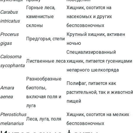
Горные леса,
Хищник, охотится на
Carabus
каменистые
насекомых и других
intricatus
склоны
беспозвоночных
Procerus
Крупный хищник, активен
Предгорья, степи
gigas
ночью
Специализированный
Calosoma
Лиственные леса
хищник, питается гусеницами
sycophanta
непарного шелкопряда
Разнообразные
Полифаг, питается как
Amara
биотопы,
растительной, так и животной
aenea
включая поля и
пищей
луга
Pterostichus
Хищник, охотится на мелких
Леса, луга, поля
melanarius
беспозвоночных