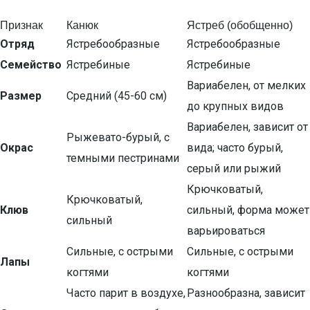
Признак
Канюк
Ястреб (обобщенно)
Отряд
Ястребообразные
Ястребообразные
Семейство
Ястребиные
Ястребиные
Вариабелен, от мелких
Размер
Средний (45-60 см)
до крупных видов
Вариабелен, зависит от
Рыжевато-бурый, с
Окрас
вида; часто бурый,
темными пестринами
серый или рыжий
Крючковатый,
Крючковатый,
Клюв
сильный, форма может
сильный
варьироваться
Сильные, с острыми
Сильные, с острыми
Лапы
когтями
когтями
Часто парит в воздухе,
Разнообразна, зависит