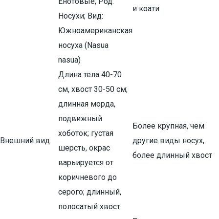
Енотовые; Род:
и коати
Носухи; Вид:
Южноамериканская
носуха (Nasua
nasua)
Длина тела 40-70
см, хвост 30-50 см;
длинная морда,
подвижный
Более крупная, чем
хоботок; густая
Внешний вид
другие виды носух,
шерсть, окрас
более длинный хвост
варьируется от
коричневого до
серого; длинный,
полосатый хвост.