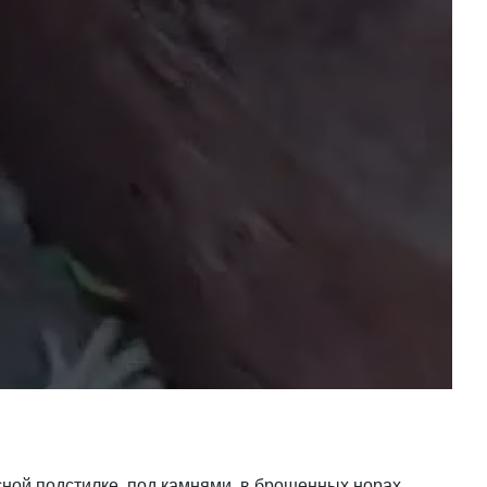
есной подстилке, под камнями, в брошенных норах