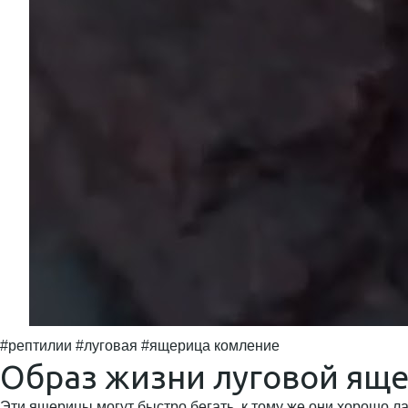
#рептилии #луговая #ящерица комление
Образ жизни луговой ящ
Эти ящерицы могут быстро бегать, к тому же они хорошо л