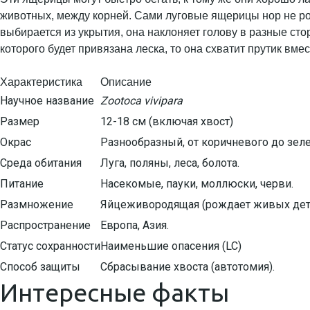
животных, между корней. Сами луговые ящерицы нор не рою
выбирается из укрытия, она наклоняет голову в разные сто
которого будет привязана леска, то она схватит прутик вмес
Характеристика
Описание
Научное название
Zootoca vivipara
Размер
12-18 см (включая хвост)
Окрас
Разнообразный, от коричневого до зеле
Среда обитания
Луга, поляны, леса, болота.
Питание
Насекомые, пауки, моллюски, черви.
Размножение
Яйцеживородящая (рождает живых дет
Распространение
Европа, Азия.
Статус сохранности
Наименьшие опасения (LC)
Способ защиты
Сбрасывание хвоста (автотомия).
Интересные факты