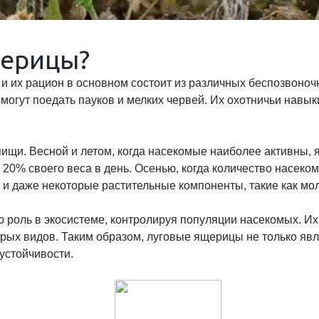
щерицы?
их рацион в основном состоит из различных беспозвоночны
 могут поедать пауков и мелких червей. Их охотничьи навы
пищи. Весной и летом, когда насекомые наиболее активны, 
о 20% своего веса в день. Осенью, когда количество насек
и даже некоторые растительные компоненты, такие как мол
ю роль в экосистеме, контролируя популяции насекомых. И
рых видов. Таким образом, луговые ящерицы не только яв
устойчивости.