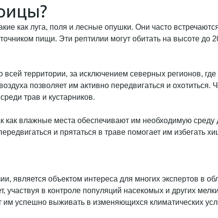
рицы?
кие как луга, поля и лесные опушки. Они часто встречают
точником пищи. Эти рептилии могут обитать на высоте до 2
 всей территории, за исключением северных регионов, где
оздуха позволяет им активно передвигаться и охотиться. Ч
среди трав и кустарников.
ак как влажные места обеспечивают им необходимую среду
передвигаться и прятаться в траве помогает им избегать х
и, является объектом интереса для многих экспертов в обл
ает, участвуя в контроле популяций насекомых и других ме
т им успешно выживать в изменяющихся климатических усл