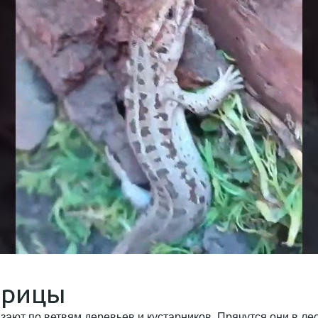
ерицы
азают по ветвям деревьев и кустарников. Прячутся они в л