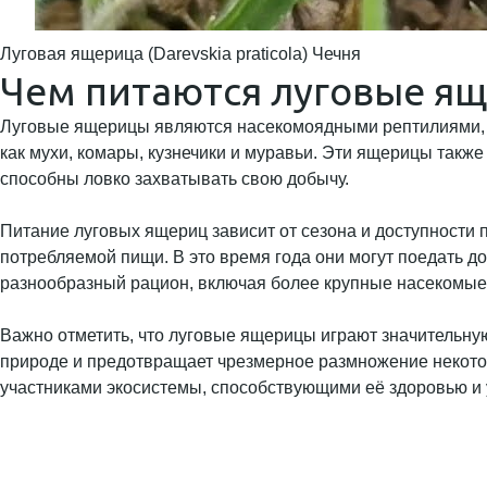
Луговая ящерица (Darevskia praticola) Чечня
Чем питаются луговые я
Луговые ящерицы являются насекомоядными рептилиями, и 
как мухи, комары, кузнечики и муравьи. Эти ящерицы также
способны ловко захватывать свою добычу.
Питание луговых ящериц зависит от сезона и доступности 
потребляемой пищи. В это время года они могут поедать д
разнообразный рацион, включая более крупные насекомые 
Важно отметить, что луговые ящерицы играют значительну
природе и предотвращает чрезмерное размножение некото
участниками экосистемы, способствующими её здоровью и 