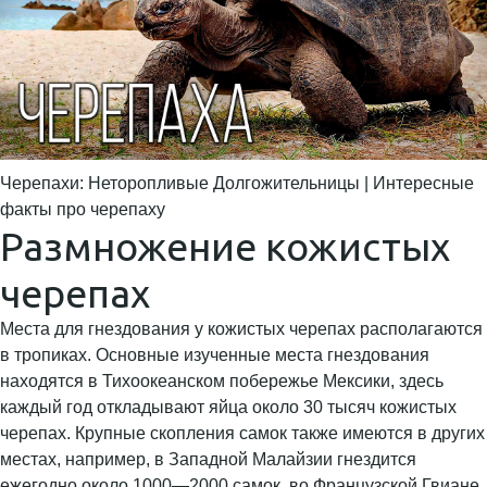
Черепахи: Неторопливые Долгожительницы | Интересные
факты про черепаху
Размножение кожистых
черепах
Места для гнездования у кожистых черепах располагаются
в тропиках. Основные изученные места гнездования
находятся в Тихоокеанском побережье Мексики, здесь
каждый год откладывают яйца около 30 тысяч кожистых
черепах. Крупные скопления самок также имеются в других
местах, например, в Западной Малайзии гнездится
ежегодно около 1000—2000 самок, во Французской Гвиане