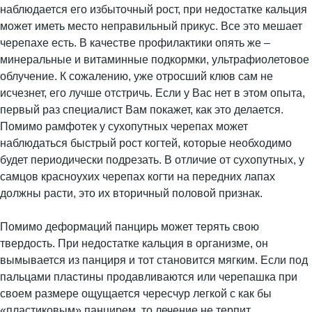
наблюдается его избыточный рост, при недостатке кальция
может иметь место неправильный прикус. Все это мешает
черепахе есть. В качестве профилактики опять же –
минеральные и витаминные подкормки, ультрафиолетовое
облучение. К сожалению, уже отросший клюв сам не
исчезнет, его лучше отстричь. Если у Вас нет в этом опыта,
первый раз специалист Вам покажет, как это делается.
Помимо рамфотек у сухопутных черепах может
наблюдаться быстрый рост когтей, которые необходимо
будет периодически подрезать. В отличие от сухопутных, у
самцов красноухих черепах когти на передних лапах
должны расти, это их вторичный половой признак.
Помимо деформаций панцирь может терять свою
твердость. При недостатке кальция в организме, он
вымывается из панциря и тот становится мягким. Если под
пальцами пластины продавливаются или черепашка при
своем размере ощущается чересчур легкой с как бы
«пластиковым» панцирем, то лечение не терпит