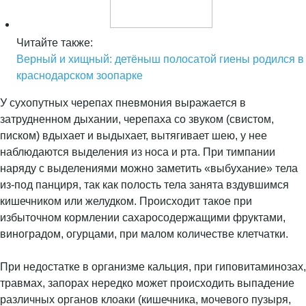
Читайте также:
Верный и хищный: детёныш полосатой гиены родился в
краснодарском зоопарке
У сухопутных черепах пневмония выражается в
затрудненном дыхании, черепаха со звуком (свистом,
писком) вдыхает и выдыхает, вытягивает шею, у нее
наблюдаются выделения из носа и рта. При тимпании
наряду с выделениями можно заметить «выбухание» тела
из-под панциря, так как полость тела занята вздувшимся
кишечником или желудком. Происходит такое при
избыточном кормлении сахаросодержащими фруктами,
виноградом, огурцами, при малом количестве клетчатки.
При недостатке в организме кальция, при гиповитаминозах,
травмах, запорах нередко может происходить выпадение
различных органов клоаки (кишечника, мочевого пузыря,