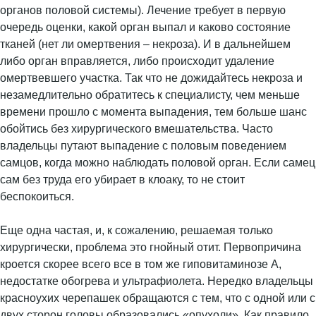
органов половой системы). Лечение требует в первую
очередь оценки, какой орган выпал и каково состояние
тканей (нет ли омертвения – некроза). И в дальнейшем
либо орган вправляется, либо происходит удаление
омертвевшего участка. Так что не дожидайтесь некроза и
незамедлительно обратитесь к специалисту, чем меньше
времени прошло с момента выпадения, тем больше шанс
обойтись без хирургического вмешательства. Часто
владельцы путают выпадение с половым поведением
самцов, когда можно наблюдать половой орган. Если самец
сам без труда его убирает в клоаку, то не стоит
беспокоиться.
Еще одна частая, и, к сожалению, решаемая только
хирургически, проблема это гнойный отит. Первопричина
кроется скорее всего все в том же гиповитаминозе А,
недостатке обогрева и ультрафиолета. Нередко владельцы
красноухих черепашек обращаются с тем, что с одной или с
двух сторон головы образовались «опухоли». Как правило,