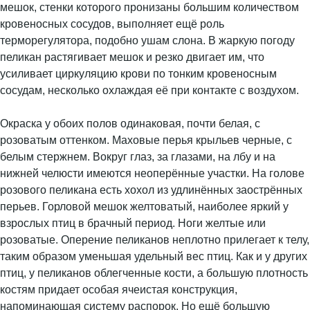
мешок, стенки которого пронизаны большим количеством
кровеносных сосудов, выполняет ещё роль
терморегулятора, подобно ушам слона. В жаркую погоду
пеликан растягивает мешок и резко двигает им, что
усиливает циркуляцию крови по тонким кровеносным
сосудам, несколько охлаждая её при контакте с воздухом.
Окраска у обоих полов одинаковая, почти белая, с
розоватым оттенком. Маховые перья крыльев черные, с
белым стержнем. Вокруг глаз, за глазами, на лбу и на
нижней челюсти имеются неоперённые участки. На голове
розового пеликана есть хохол из удлинённых заострённых
перьев. Горловой мешок желтоватый, наиболее яркий у
взрослых птиц в брачный период. Ноги желтые или
розоватые. Оперение пеликанов неплотно прилегает к телу,
таким образом уменьшая удельный вес птиц. Как и у других
птиц, у пеликанов облегченные кости, а большую плотность
костям придает особая ячеистая конструкция,
напоминающая систему распорок. Но ещё большую