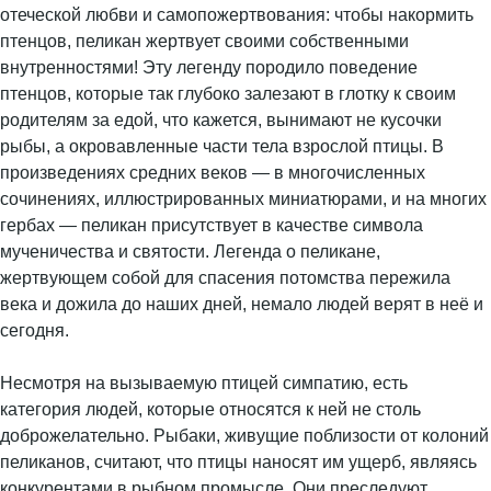
отеческой любви и самопожертвования: чтобы накормить
птенцов, пеликан жертвует своими собственными
внутренностями! Эту легенду породило поведение
птенцов, которые так глубоко залезают в глотку к своим
родителям за едой, что кажется, вынимают не кусочки
рыбы, а окровавленные части тела взрослой птицы. В
произведениях средних веков — в многочисленных
сочинениях, иллюстрированных миниатюрами, и на многих
гербах — пеликан присутствует в качестве символа
мученичества и святости. Легенда о пеликане,
жертвующем собой для спасения потомства пережила
века и дожила до наших дней, немало людей верят в неё и
сегодня.
Несмотря на вызываемую птицей симпатию, есть
категория людей, которые относятся к ней не столь
доброжелательно. Рыбаки, живущие поблизости от колоний
пеликанов, считают, что птицы наносят им ущерб, являясь
конкурентами в рыбном промысле. Они преследуют