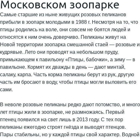
Московском зоопарке
Самые старшие из ныне живущих розовых пеликанов
прибыли в зоопарк молодыми в 1988 г. Несмотря на то, что
птицы родились на воле, они совсем не боятся людей и
относятся к ним очень доверчиво. Пеликаны живут на
Новой территории зоопарка смешанной стаей — розовые и
кудрявые. Лето они проводят на небольшом пруду,
примыкающем к павильону «Птицы, бабочки», а зиму — в
павильоне. Кормят их дважды в день — дают минтай,
салаку, карпа. Часть корма пеликаны берут из рук, другую
часть им бросают в воду, чтобы птицы могли выловить его
сами.
В неволе розовые пеликаны редко дают потомство, и много
лет птицы жили в зоопарке, не размножаясь. Первый
птенец появился на свет лишь в 2013 году. С тех пор
пеликаны ежегодно строят гнёзда и выводят птенцов.
Пары стабильны, но у каждой птицы свой характер. Водной