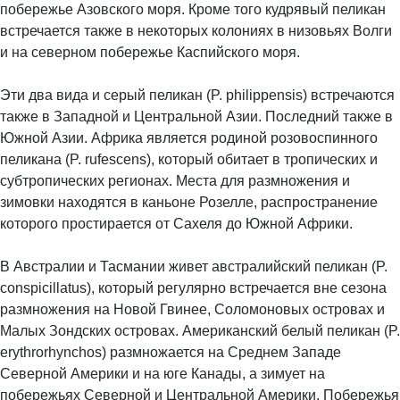
побережье Азовского моря. Кроме того кудрявый пеликан
встречается также в некоторых колониях в низовьях Волги
и на северном побережье Каспийского моря.
Эти два вида и серый пеликан (P. philippensis) встречаются
также в Западной и Центральной Азии. Последний также в
Южной Азии. Африка является родиной розовоспинного
пеликана (P. rufescens), который обитает в тропических и
субтропических регионах. Места для размножения и
зимовки находятся в каньоне Розелле, распространение
которого простирается от Сахеля до Южной Африки.
В Австралии и Тасмании живет австралийский пеликан (P.
conspicillatus), который регулярно встречается вне сезона
размножения на Новой Гвинее, Соломоновых островах и
Малых Зондских островах. Американский белый пеликан (P.
erythrorhynchos) размножается на Среднем Западе
Северной Америки и на юге Канады, а зимует на
побережьях Северной и Центральной Америки. Побережья