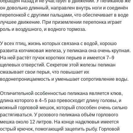
обращен назад и не участвует в движении. У пеликанов же
он довольно длинный, направлен внутрь ноги и соединён
перепонкой с другими пальцами, что обеспечивает в воде
лучшее движение. При приземлении перепонка играет
роль и воздушного, и водного тормоза.
У всех птиц, жизнь которых связана с водой, хорошо
развита копчиковая железа, у пеликана она очень крупная.
На ней растёт пучок коротких перьев и имеется 7–9
щелевых отверстий. Секретом этой железы пеликан
смазывает свои перья, что повышает их
водонепроницаемость и уменьшает сопротивление воды.
Отличительной особенностью пеликана является клюв,
длина которого в 4–5 раз превосходит длину головы, и
кожный горловой мешок, который способен очень сильно
растягиваться. У розового пеликана объём горлового
мешка около 12 литров. На конце надклювья имеется
острый крючок, помогающий зацепить рыбу. Горловой