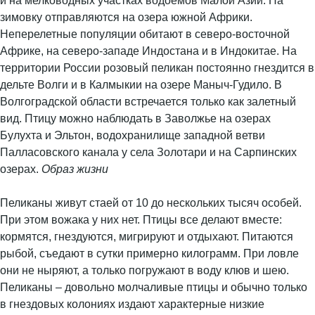
и на мелководных участках водоемов Малой Азии. На
зимовку отправляются на озера южной Африки.
Неперелетные популяции обитают в северо-восточной
Африке, на северо-западе Индостана и в Индокитае. На
территории России розовый пеликан постоянно гнездится в
дельте Волги и в Калмыкии на озере Маныч-Гудило. В
Волгоградской области встречается только как залетный
вид. Птицу можно наблюдать в Заволжье на озерах
Булухта и Эльтон, водохранилище западной ветви
Палласовского канала у села Золотари и на Сарпинских
озерах.
Образ жизни
Пеликаны живут стаей от 10 до нескольких тысяч особей.
При этом вожака у них нет. Птицы все делают вместе:
кормятся, гнездуются, мигрируют и отдыхают. Питаются
рыбой, съедают в сутки примерно килограмм. При ловле
они не ныряют, а только погружают в воду клюв и шею.
Пеликаны – довольно молчаливые птицы и обычно только
в гнездовых колониях издают характерные низкие