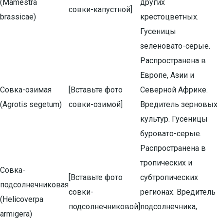
(Mamestra
других
совки-капустной]
brassicae)
крестоцветных.
Гусеницы
зеленовато-серые.
Распространена в
Европе, Азии и
Совка-озимая
[Вставьте фото
Северной Африке.
(Agrotis segetum)
совки-озимой]
Вредитель зерновых
культур. Гусеницы
буровато-серые.
Распространена в
тропических и
Совка-
[Вставьте фото
субтропических
подсолнечниковая
совки-
регионах. Вредитель
(Helicoverpa
подсолнечниковой]
подсолнечника,
armigera)