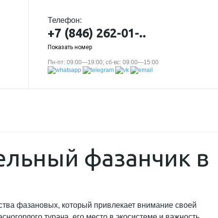
Телефон:
+7 (846) 262-01-..
Показать номер
Пн-пт: 09:00—19:00; сб-вс: 09:00—15:00
ельный фазанчик в
йства фазановых, который привлекает внимание своей
ногорлого турача, его место в экосистеме и важность