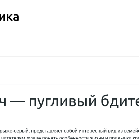
ика
ч — пугливый бдит
ч рыже-серый, представляет собой интересный вид из семе
читателям лучше понять особенности жизни и привычки крас