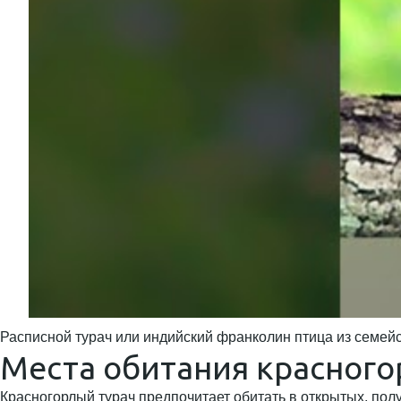
Расписной турач или индийский франколин птица из семей
Места обитания красного
Красногорлый турач предпочитает обитать в открытых, полу