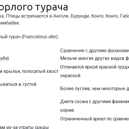
орлого турача
. Птицы встречаются в Анголе, Бурунди, Конго, Конго, Габ
Зимбабве.
Сравнение с другими фазанам
убя)
Мельче многих других видов 
Отличается яркой красной груд
 и крылья, полосатый хвост
окраской
ываться в густой
Более пуглив, чем некоторые 
Диета схожа с другими фазанам
корма
Ограниченный ареал по сравн
ам из-за утраты среды