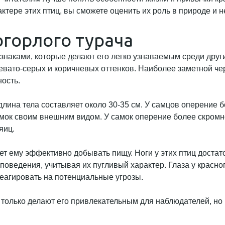
актере этих птиц, вы сможете оценить их роль в природе и
горлого турача
наками, которые делают его легко узнаваемым среди друг
евато-серых и коричневых оттенков. Наиболее заметной чер
ость.
лина тела составляет около 30-35 см. У самцов оперение б
мок своим внешним видом. У самок оперение более скромно
яиц.
ляет ему эффективно добывать пищу. Ноги у этих птиц дост
поведения, учитывая их пугливый характер. Глаза у красно
еагировать на потенциальные угрозы.
 только делают его привлекательным для наблюдателей, но