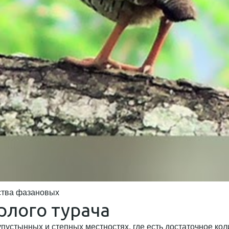
ства фазановых
рлого турача
пустынных и степных местностях, где есть достаточное кол