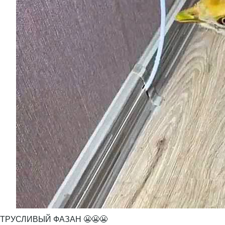
ТРУСЛИВЫЙ ФАЗАН 😬😬😬