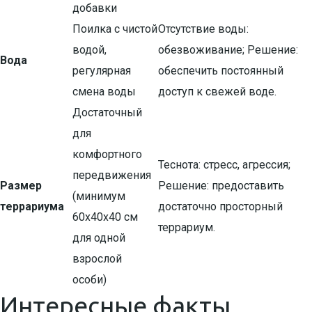
добавки
Поилка с чистой
Отсутствие воды:
водой,
обезвоживание; Решение:
Вода
регулярная
обеспечить постоянный
смена воды
доступ к свежей воде.
Достаточный
для
комфортного
Теснота: стресс, агрессия;
передвижения
Размер
Решение: предоставить
(минимум
террариума
достаточно просторный
60х40х40 см
террариум.
для одной
взрослой
особи)
Интересные факты