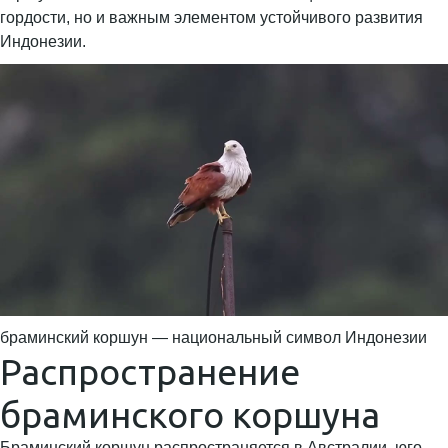
гордости, но и важным элементом устойчивого развития
Индонезии.
браминский коршун — национальный символ Индонезии
Распространение
браминского коршуна
Браминский коршун распространяется в Австралии, юго –