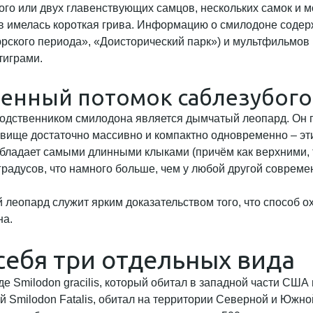
о или двух главенствующих самцов, нескольких самок и м
цов имелась короткая грива. Информацию о смилодоне соде
рского периода», «Доисторический парк») и мультфильмов 
тиграми.
енный потомок саблезубого
родственником смилодона является дымчатый леопард. Он 
туловище достаточно массивно и компактно одновременно – 
бладает самыми длинными клыками (причём как верхними, 
градусов, что намного больше, чем у любой другой совреме
леопард служит ярким доказательством того, что способ 
на.
себя три отдельных вида
 Smilodon gracilis, который обитал в западной части США в
ей Smilodon Fatalis, обитал на территории Северной и Южн