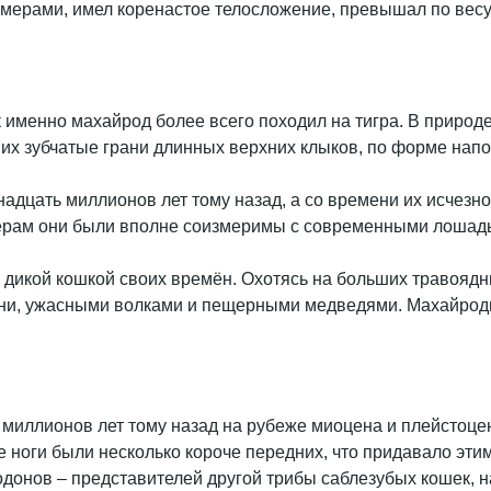
змерами, имел коренастое телосложение, превышал по весу
к именно махайрод более всего походил на тигра. В приро
их зубчатые грани длинных верхних клыков, по форме нап
адцать миллионов лет тому назад, а со времени их исчезн
змерам они были вполне соизмеримы с современными лошад
дикой кошкой своих времён. Охотясь на больших травоядны
ени, ужасными волками и пещерными медведями. Махайрод
и миллионов лет тому назад на рубеже миоцена и плейстоц
 ноги были несколько короче передних, что придавало эти
одонов – представителей другой трибы саблезубых кошек, 