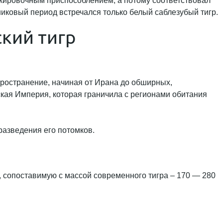
аскировочным приспособлением, а потому соответствовал
никовый период встречался только белый саблезубый тигр.
ский тигр
пространение, начиная от Ирана до обширных,
кая Империя, которая граничила с регионами обитания
разведения его потомков.
у, сопоставимую с массой современного тигра – 170 — 280