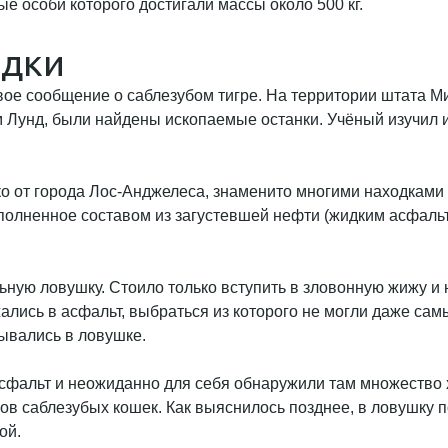
ые особи которого достигали массы около 500 кг.
одки
вое сообщение о саблезубом тигре. На территории штата М
м Лунд, были найдены ископаемые останки. Учёный изучил 
 от города Лос-Анджелеса, знаменито многими находками д
полненное составом из загустевшей нефти (жидким асфальт
ную ловушку. Стоило только вступить в зловонную жижу и 
ались в асфальт, выбраться из которого не могли даже сам
зывались в ловушке.
 асфальт и неожиданно для себя обнаружили там множеств
ов саблезубых кошек. Как выяснилось позднее, в ловушку 
ой.