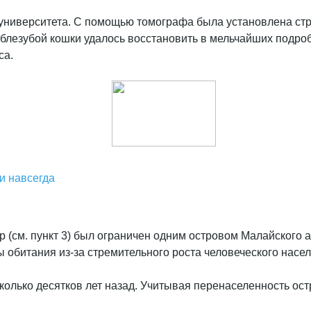
университета. С помощью томографа была установлена стру
саблезубой кошки удалось восстановить в мельчайших под
са.
чи навсегда
игр (см. пункт 3) был ограничен одним островом Малайского
 обитания из-за стремительного роста человеческого населе
колько десятков лет назад. Учитывая перенаселенность ост