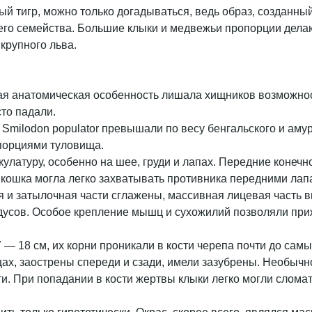
бый тигр, можно только догадываться, ведь образ, созданн
его семейства. Большие клыки и медвежьи пропорции дела
крупного льва.
кая анатомическая особенность лишала хищников возможнос
то падали.
 Smilodon populator превышали по весу бенгальского и амур
порциями туловища.
латуру, особенно на шее, груди и лапах. Передние конечно
ошка могла легко захватывать противника передними лапам
ая и затылочная части сглажены, массивная лицевая часть 
адусов. Особое крепление мышц и сухожилий позволяли при
 — 18 см, их корни проникали в кости черепа почти до сам
цах, заострены спереди и сзади, имели зазубрены. Необыч
и. При попадании в кости жертвы клыки легко могли сломат