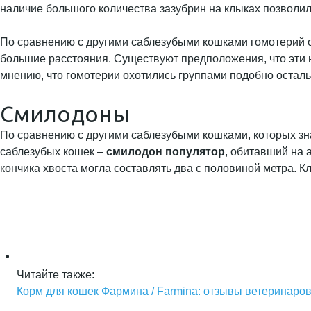
наличие большого количества зазубрин на клыках позволил
По сравнению с другими саблезубыми кошками гомотерий о
большие расстояния. Существуют предположения, что эти
мнению, что гомотерии охотились группами подобно остал
Смилодоны
По сравнению с другими саблезубыми кошками, которых з
саблезубых кошек –
смилодон популятор
, обитавший на 
кончика хвоста могла составлять два с половиной метра. К
Читайте также:
Корм для кошек Фармина / Farmina: отзывы ветеринаров