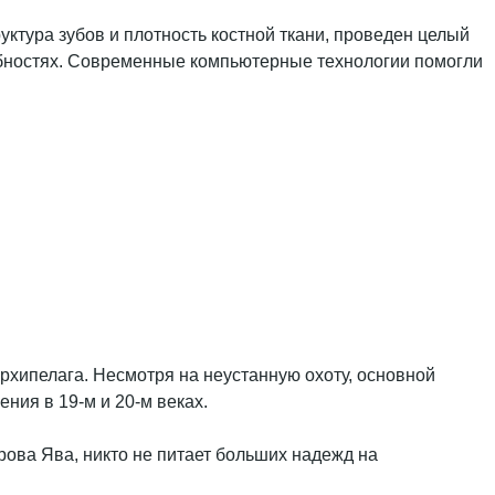
ктура зубов и плотность костной ткани, проведен целый
робностях. Современные компьютерные технологии помогли
 архипелага. Несмотря на неустанную охоту, основной
ния в 19-м и 20-м веках.
рова Ява, никто не питает больших надежд на