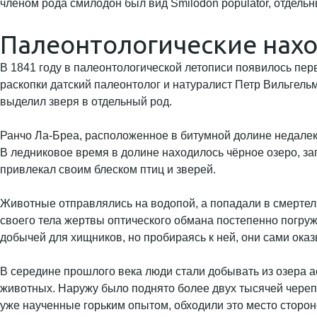
членом рода смилодон был вид Smilodon populator, отдельн
Палеонтологические нах
В 1841 году в палеонтологической летописи появилось пер
раскопки датский палеонтолог и натуралист Петр Вильгель
выделил зверя в отдельный род.
Ранчо Ла-Бреа, расположенное в битумной долине недалеко
В ледниковое время в долине находилось чёрное озеро, за
привлекал своим блеском птиц и зверей.
Животные отправлялись на водопой, а попадали в смертель
своего тела жертвы оптического обмана постепенно погруж
добычей для хищников, но пробираясь к ней, они сами ока
В середине прошлого века люди стали добывать из озера
животных. Наружу было поднято более двух тысячей череп
уже наученные горьким опытом, обходили это место сторон