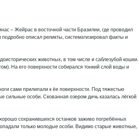
инас – Жейрас в восточной части Бразилии, где проводил
и подробно описал реликты, систематизировал факты и
оисторических животных, в том числе и саблезубой кошки.
ом). На его поверхности собирался тонкий слой воды и
ноги сами прилипали к ёе поверхности. Под тяжестью
ые сильные особи. Скованная озером дичь казалась лёгкой
о хорошо сохранившихся останков заживо погребённых
попадали только молодые особи. Видимо старые животные,