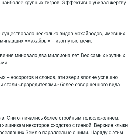
 наиболее крупных тигров. Эффективно убивал жертву,
де существовало несколько видов махайродов, имевших
оминавших «махайры» – изогнутые мечи.
овения миновало два миллиона лет. Вес самых крупных
ьми.
х – носорогов и слонов, эти звери вполне успешно
ы стали «прародителями» более совершенного вида
ена. Они отличались более стройным телосложением,
м хищникам некоторое сходство с гиеной. Верхние клыки
населявших Землю параллельно с ними. Наряду с этим