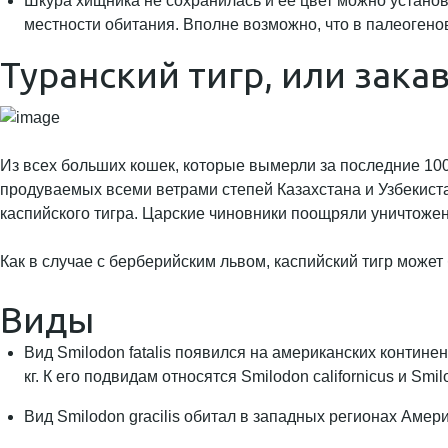
Шкура хищника не сохранилась и её цвет можно установ
местности обитания. Вполне возможно, что в палеогено
Туранский тигр, или зака
Из всех больших кошек, которые вымерли за последние 100
продуваемых всеми ветрами степей Казахстана и Узбекист
каспийского тигра. Царские чиновники поощряли уничтожени
Как в случае с берберийским львом, каспийский тигр може
Виды
Вид Smilodon fatalis появился на американских контине
кг. К его подвидам относятся Smilodon californicus и Smilo
Вид Smilodon gracilis обитал в западных регионах Амери