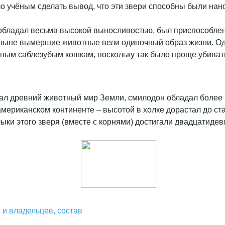
о учёным сделать вывод, что эти звери способны были нано
бладал весьма высокой выносливостью, был приспособлен к
 ныне вымершие животные вели одиночный образ жизни. Од
ьным саблезубым кошкам, поскольку так было проще убиват
нал древний животный мир Земли, смилодон обладал боле
американском континенте – высотой в холке дорастал до ста
лыки этого зверя (вместе с корнями) достигали двадцатиде
 и владельцев, состав