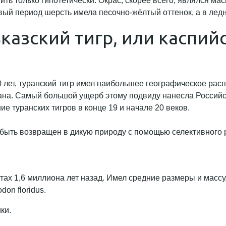
ить только гипотетически. Окрас, скорее всего, являлся м
вый период шерсть имела песочно-жёлтый оттенок, а в лед
вказский тигр, или каспий
 лет, туранский тигр имел наибольшее географическое рас
ана. Самый большой ущерб этому подвиду нанесла Российс
е туранских тигров в конце 19 и начале 20 веков.
т быть возвращен в дикую природу с помощью селективного 
нтах 1,6 миллиона лет назад. Имел средние размеры и масс
don floridus.
ки.