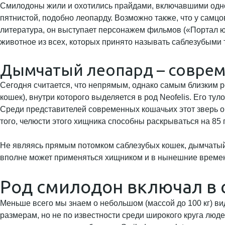
Смилодоны жили и охотились прайдами, включавшими одног
пятнистой, подобно леопарду. Возможно также, что у сам
литература, он выступает персонажем фильмов («Портал ю
животное из всех, которых принято называть саблезубыми 
Дымчатый леопард – соврем
Сегодня считается, что непрямым, однако самым близким 
кошек), внутри которого выделяется в род Neofelis. Его 
Среди представителей современных кошачьих этот зверь о
того, челюсти этого хищника способны раскрываться на 85 
Не являясь прямым потомком саблезубых кошек, дымчатый 
вполне может применяться хищником и в нынешние време
Род смилодон включал в 
Меньше всего мы знаем о небольшом (массой до 100 кг) виде
размерам, но не по известности среди широкого круга люд