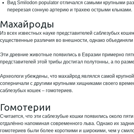
Вид Smilodon populator отличался самыми крупными ра
перерезая сонную артерию и трахею острыми клыками.
Махайроды
Из всех известных науке представителей саблезубых коше
существенные различия во внешности, однако объединяли 
Эти древние животные появились в Евразии примерно пятн
представителей этой трибы достигал полутонны, а по ра
Археологи убеждены, что махайрод являлся самой крупной 
соперничали с другими крупными хищниками своего врем
саблезубых кошек – гомотериев.
Гомотерии
Считается, что эти саблезубые кошки появились около пят
отдалённо напоминая современного льва. Однако их задние
гомотериев были более короткими и широкими, чем у смил