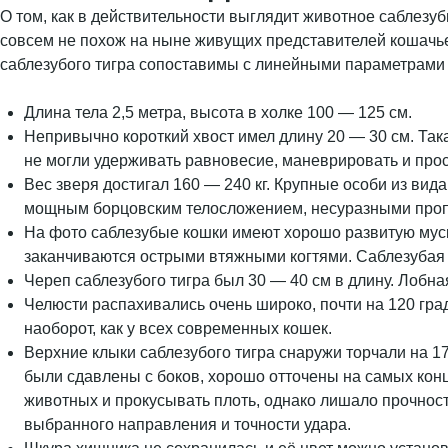
О том, как в действительности выглядит животное саблезу
совсем не похож на ныне живущих представителей кошачь
саблезубого тигра сопоставимы с линейными параметрами 
Длина тела 2,5 метра, высота в холке 100 — 125 см.
Непривычно короткий хвост имел длину 20 — 30 см. Та
не могли удерживать равновесие, маневрировать и прос
Вес зверя достигал 160 — 240 кг. Крупные особи из вида
мощным борцовским телосложением, несуразными про
На фото саблезубые кошки имеют хорошо развитую муску
заканчиваются острыми втяжными когтями. Саблезубая к
Череп саблезубого тигра был 30 — 40 см в длину. Лобн
Челюсти распахивались очень широко, почти на 120 гр
наоборот, как у всех современных кошек.
Верхние клыки саблезубого тигра снаружи торчали на 17
были сдавлены с боков, хорошо отточены на самых кон
животных и прокусывать плоть, однако лишало прочност
выбранного направления и точности удара.