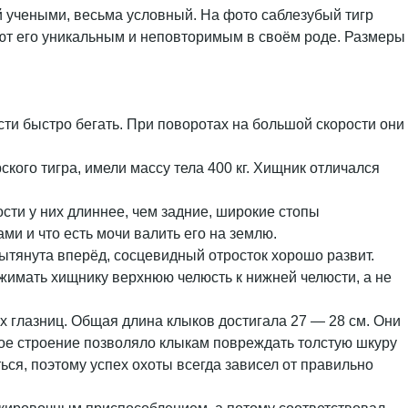
ый учеными, весьма условный. На фото саблезубый тигр
ют его уникальным и неповторимым в своём роде. Размеры
ти быстро бегать. При поворотах на большой скорости они
ского тигра, имели массу тела 400 кг. Хищник отличался
сти у них длиннее, чем задние, широкие стопы
и и что есть мочи валить его на землю.
вытянута вперёд, сосцевидный отросток хорошо развит.
жимать хищнику верхнюю челюсть к нижней челюсти, а не
ых глазниц. Общая длина клыков достигала 27 — 28 см. Они
ное строение позволяло клыкам повреждать толстую шкуру
ься, поэтому успех охоты всегда зависел от правильно