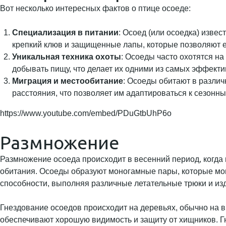
Вот несколько интересных фактов о птице осоеде:
Специализация в питании
: Осоед (или осоедка) извес
крепкий клюв и защищенные лапы, которые позволяют 
Уникальная техника охоты
: Осоеды часто охотятся на
добывать пищу, что делает их одними из самых эффекти
Миграция и местообитание
: Осоеды обитают в разли
расстояния, что позволяет им адаптироваться к сезонн
https://www.youtube.com/embed/PDuGtbUhP6o
Размножение
Размножение осоеда происходит в весенний период, когда 
обитания. Осоеды образуют моногамные пары, которые мог
способности, выполняя различные летательные трюки и из
Гнездование осоедов происходит на деревьях, обычно на в
обеспечивают хорошую видимость и защиту от хищников. Гн