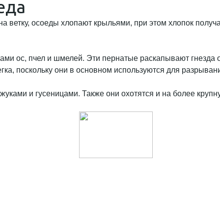
еда
на ветку, осоеды хлопают крыльями, при этом хлопок получ
и ос, пчел и шмелей. Эти пернатые раскапывают гнезда ос
гка, поскольку они в основном используются для разрывани
уками и гусеницами. Также они охотятся и на более крупну