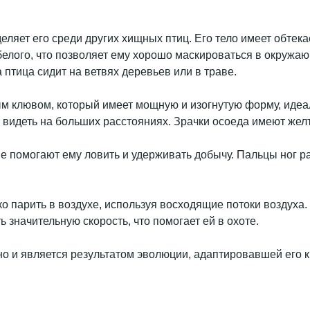
яет его среди других хищных птиц. Его тело имеет обтека
белого, что позволяет ему хорошо маскироваться в окружа
птица сидит на ветвях деревьев или в траве.
м клювом, который имеет мощную и изогнутую форму, идеа
 видеть на больших расстояниях. Зрачки осоеда имеют желт
е помогают ему ловить и удерживать добычу. Пальцы ног ра
ко парить в воздухе, используя восходящие потоки воздуха
значительную скорость, что помогает ей в охоте.
но и является результатом эволюции, адаптировавшей его к