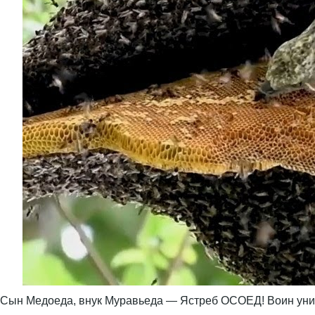
Сын Медоеда, внук Муравьеда — Ястреб ОСОЕД! Воин унич