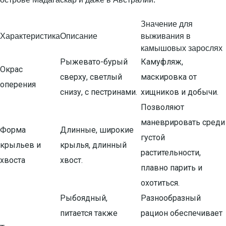
Значение для
Характеристика
Описание
выживания в
камышовых зарослях
Рыжевато-бурый
Камуфляж,
Окрас
сверху, светлый
маскировка от
оперения
снизу, с пестринами.
хищников и добычи.
Позволяют
маневрировать среди
Форма
Длинные, широкие
густой
крыльев и
крылья, длинный
растительности,
хвоста
хвост.
плавно парить и
охотиться.
Рыбоядный,
Разнообразный
питается также
рацион обеспечивает