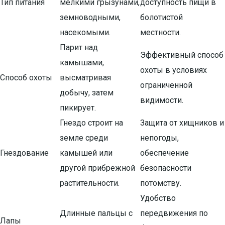
Тип питания
мелкими грызунами,
доступность пищи в
земноводными,
болотистой
насекомыми.
местности.
Парит над
Эффективный способ
камышами,
охоты в условиях
Способ охоты
высматривая
ограниченной
добычу, затем
видимости.
пикирует.
Гнездо строит на
Защита от хищников и
земле среди
непогоды,
Гнездование
камышей или
обеспечение
другой прибрежной
безопасности
растительности.
потомству.
Удобство
Длинные пальцы с
передвижения по
Лапы