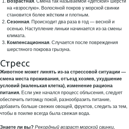
Возрастная
. Смена так называемой «детской» шерсти
на «взрослую». Волосяной покров у морской свинки
становится более жёстким и плотным.
Сезонная
. Происходит два раза в год — весной и
осенью. Наступление линьки начинается из-за смены
климата.
Компенсационная
. Случается после повреждения
шерстяного покрова грызуна.
Стресс
Животное может линять из-за стрессовой ситуации —
смена места проживания, отъезд хозяев, ухудшение
условий (маленькая клетка), изменение рациона
питания.
Если уже начался процесс облысения, следует
обеспечить питомцу покой, разнообразить питание,
добавить больше свежих овощей, фруктов, следить за тем,
чтобы в поилке всегда была свежая вода.
Знаете ли вы?
Рекордный возраст морской свинки,