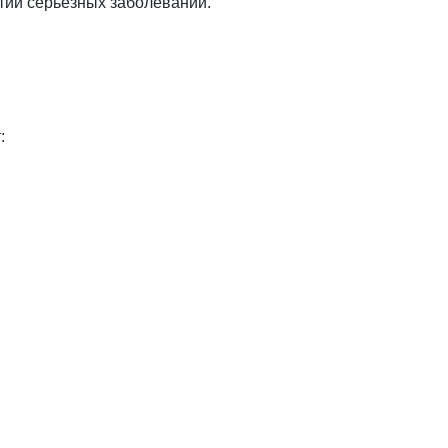
тии серьезных заболеваний.
: