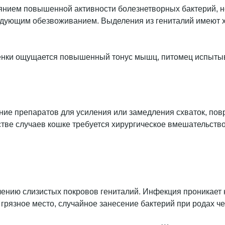
лиянием повышенной активности болезнетворных бактерий,
ледующим обезвоживанием. Выделения из гениталий имеют х
нки ощущается повышенный тонус мышц, питомец испытыва
ие препаратов для усиления или замедления схваток, пов
ве случаев кошке требуется хирургическое вмешательство
нию слизистых покровов гениталий. Инфекция проникает ка
 грязное место, случайное занесение бактерий при родах ч