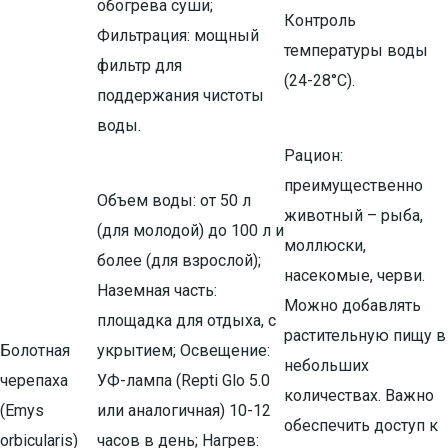
обогрева суши;
Контроль
Фильтрация: мощный
температуры воды
фильтр для
(24-28°C).
поддержания чистоты
воды.
Рацион:
преимущественно
Объем воды: от 50 л
животный – рыба,
(для молодой) до 100 л и
моллюски,
более (для взрослой);
насекомые, черви.
Наземная часть:
Можно добавлять
площадка для отдыха, с
растительную пищу в
Болотная
укрытием; Освещение:
небольших
черепаха
УФ-лампа (Repti Glo 5.0
количествах. Важно
(Emys
или аналогичная) 10-12
обеспечить доступ к
orbicularis)
часов в день; Нагрев: