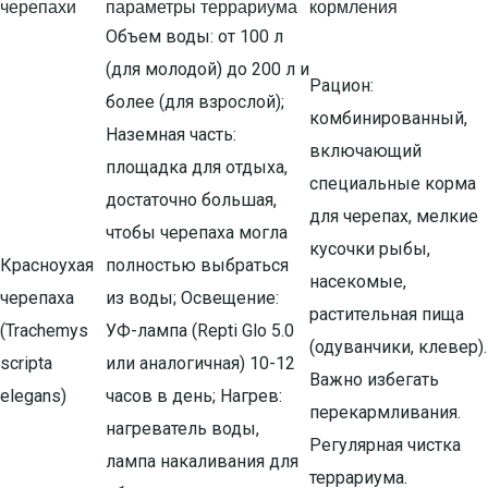
черепахи
параметры террариума
кормления
Объем воды: от 100 л
(для молодой) до 200 л и
Рацион:
более (для взрослой);
комбинированный,
Наземная часть:
включающий
площадка для отдыха,
специальные корма
достаточно большая,
для черепах, мелкие
чтобы черепаха могла
кусочки рыбы,
Красноухая
полностью выбраться
насекомые,
черепаха
из воды; Освещение:
растительная пища
(Trachemys
УФ-лампа (Repti Glo 5.0
(одуванчики, клевер).
scripta
или аналогичная) 10-12
Важно избегать
elegans)
часов в день; Нагрев:
перекармливания.
нагреватель воды,
Регулярная чистка
лампа накаливания для
террариума.