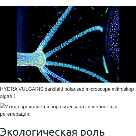
HYDRA VULGARIS darkfield polarized microscope mikroskop
algae 1
Экологическая роль