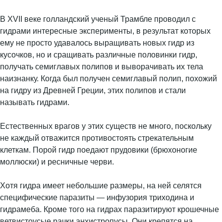
В XVII веке голландский ученый Трамбле проводил с
гидрами интересные эксперименты, в результат которых
ему не просто удавалось выращивать новых гидр из
кусочков, но и сращивать различные половинки гидр,
получать семиглавых полипов и выворачивать их тела
наизнанку. Когда был получен семиглавый полип, похожий
на гидру из Древней Греции, этих полипов и стали
называть гидрами.
Естественных врагов у этих существ не много, поскольку
не каждый отважится противостоять стрекательным
клеткам. Порой гидр поедают прудовики (брюхоногие
моллюски) и ресничные черви.
Хотя гидра имеет небольшие размеры, на ней селятся
специфические паразиты — инфузория триходина и
гидрамеба. Кроме того на гидрах паразитируют крошечные
ветвистоусые рачки анхистропусы. Они крепятся на