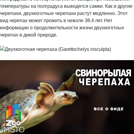
температуры на полградуса выводятся самки. Как и другие
черепахи, двухкоготные черепахи растут медленно. Этот
вид черепах может прожить в неволе 38.4 лет. Нет
информации о продолжительности жизни двухкоготных
черепах в дикой природе.