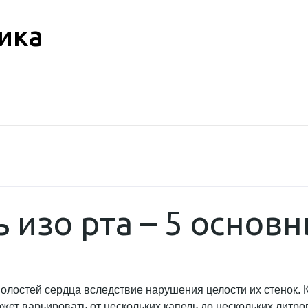
ика
ь изо рта – 5 основ
олостей сердца вследствие нарушения целости их стенок. К
т варьировать от нескольких капель до нескольких литров.