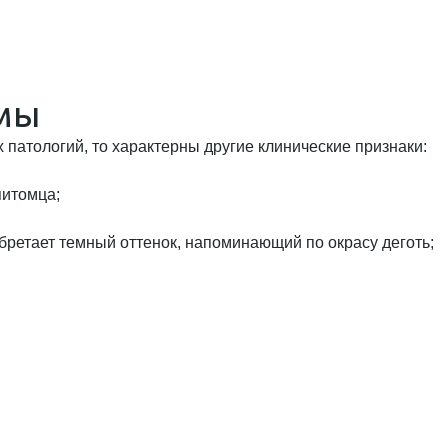
мы
их патологий, то характерны другие клинические признаки:
питомца;
обретает темный оттенок, напоминающий по окрасу деготь;