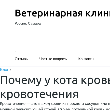
Ветеринарная клин
Россия, Самара
Отзывы
Частые вопросы
Контакты
Блог
›
Почему у кота кров
кровотечения
Кровотечение — это выход крови из просвета сосудов или п
мощной пульсирующей струёй. Объем потерянной крови може