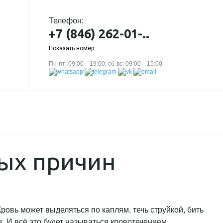
Телефон:
+7 (846) 262-01-..
Показать номер
Пн-пт: 09:00—19:00; сб-вс: 09:00—15:00
ных причин
ровь может выделяться по каплям, течь струйкой, бить
 И всё это будет называться кровотечением.