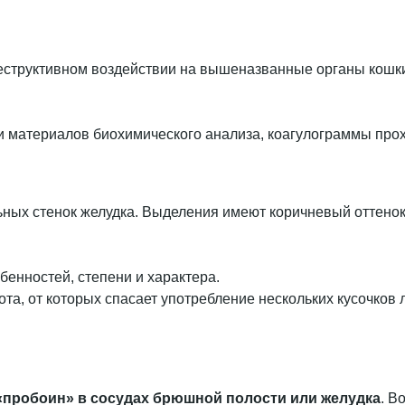
еструктивном воздействии на вышеназванные органы кошки
и материалов биохимического анализа, коагулограммы про
ьных стенок желудка. Выделения имеют коричневый оттенок
енностей, степени и характера.
та, от которых спасает употребление нескольких кусочков
«пробоин» в сосудах брюшной полости или желудка
. В