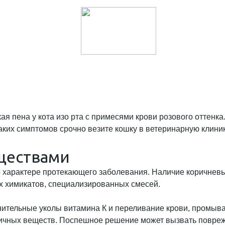
я пена у кота изо рта с примесями крови розового оттенк
аких симптомов срочно везите кошку в ветеринарную клиник
ществами
 характере протекающего заболевания. Наличие коричневы
ых химикатов, специализированных смесей.
нительные уколы витамина К и переливание крови, промыв
ксичных веществ. Поспешное решение может вызвать повр