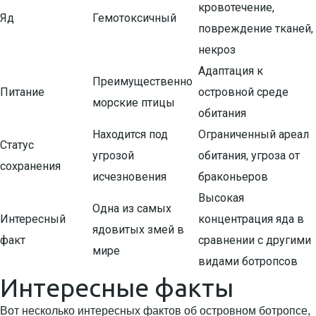
кровотечение,
Яд
Гемотоксичный
повреждение тканей,
некроз
Адаптация к
Преимущественно
Питание
островной среде
морские птицы
обитания
Находится под
Ограниченный ареал
Статус
угрозой
обитания, угроза от
сохранения
исчезновения
браконьеров
Высокая
Одна из самых
Интересный
концентрация яда в
ядовитых змей в
факт
сравнении с другими
мире
видами ботропсов
Интересные факты
Вот несколько интересных фактов об островном ботропсе,