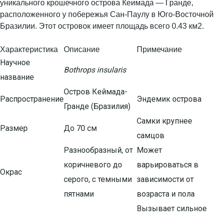
уникального крошечного острова Кеимада — Гранде,
расположенного у побережья Сан-Паулу в Юго-Восточной
Бразилии. Этот островок имеет площадь всего 0.43 км2.
Характеристика
Описание
Примечание
Научное
Bothrops insularis
название
Остров Кеймада-
Распространение
Эндемик острова
Гранде (Бразилия)
Самки крупнее
Размер
До 70 см
самцов
Разнообразный, от
Может
коричневого до
варьироваться в
Окрас
серого, с темными
зависимости от
пятнами
возраста и пола
Вызывает сильное