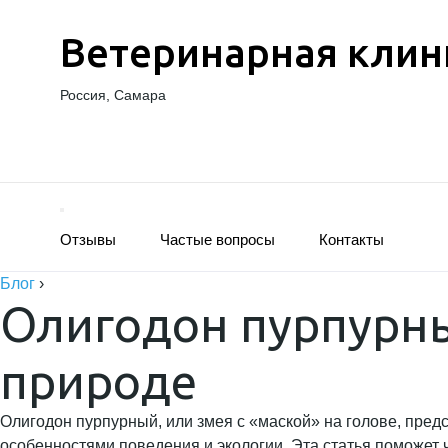
Ветеринарная клин
Россия, Самара
Отзывы
Частые вопросы
Контакты
Блог
›
Олигодон пурпурны
природе
Олигодон пурпурный, или змея с «маской» на голове, пред
особенностями поведения и экологии. Эта статья поможет ч