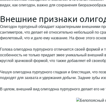
видах, как олигодон, важно для сохранения биоразнообр
Внешние признаки олиго
Олигодон пурпурный обладает характерными внешними призн
сантиметров, что делает её относительно небольшой по с
фиолетовый, что и дало ему название. На фоне этого осно
Голова олигодона пурпурного отличается своей формой и т
особенность не только придает змее уникальный внешний в
круглой зрачковой формой, что также добавляет ей своеобр
Чешуя олигодона пурпурного гладкая и блестящая, что поз
подходят для захвата и удержания добычи. Задние зубы изо
В целом, внешний вид олигодона пурпурного делает его не