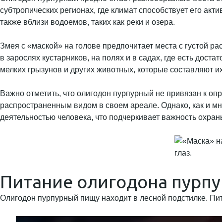
субтропических регионах, где климат способствует его акт
также вблизи водоемов, таких как реки и озера.
Змея с «маской» на голове предпочитает места с густой ра
в зарослях кустарников, на полях и в садах, где есть дост
мелких грызунов и других животных, которые составляют и
Важно отметить, что олигодон пурпурный не привязан к оп
распространенным видом в своем ареале. Однако, как и мн
деятельностью человека, что подчеркивает важность охран
Питание олигодона пурпу
Олигодон пурпурный пищу находит в лесной подстилке. Пит