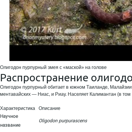
Олигодон пурпурный змея с «маской» на голове
Распространение олигодо
Олигодон пурпурный обитает в южном Таиланде, Малайзии, 
ментавайских — Ниас, и Риау. Населяет Калимантан (в том ч
Характеристика
Описание
Научное
Oligodon purpurascens
название