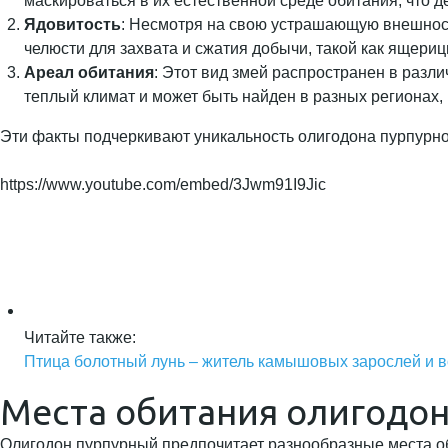
маскироваться в их естественной среде обитания, что 
Ядовитость
: Несмотря на свою устрашающую внешность
челюсти для захвата и сжатия добычи, такой как ящери
Ареал обитания
: Этот вид змей распространен в разл
теплый климат и может быть найден в разных регионах,
Эти факты подчеркивают уникальность олигодона пурпурно
https://www.youtube.com/embed/3Jwm91I9Jic
Читайте также:
Птица болотный лунь – житель камышовых зарослей и 
Места обитания олигодон
Олигодон пурпурный предпочитает разнообразные места оби