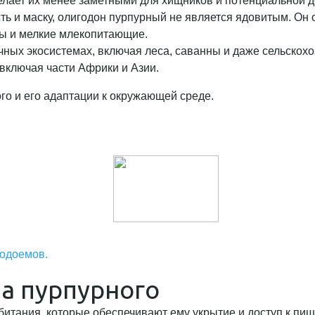
делает их менее заметными для хищников и потенциальной 
 и маску, олигодон пурпурный не является ядовитым. Он о
цы и мелкие млекопитающие.
ичных экосистемах, включая леса, саванны и даже сельско
 включая части Африки и Азии.
го и его адаптации к окружающей среде.
водоемов.
а пурпурного
тания, которые обеспечивают ему укрытие и доступ к пище