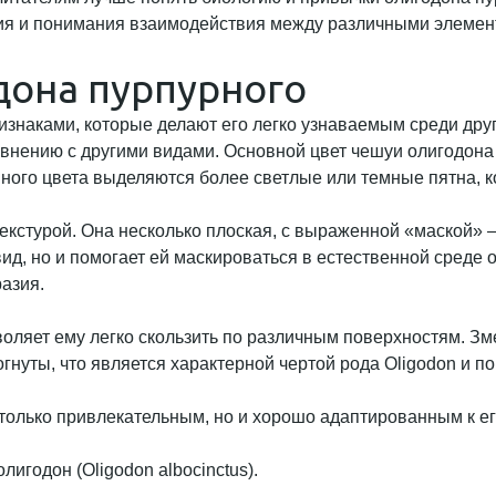
азия и понимания взаимодействия между различными элеме
дона пурпурного
аками, которые делают его легко узнаваемым среди других
равнению с другими видами. Основной цвет чешуи олигодо
вного цвета выделяются более светлые или темные пятна, 
екстурой. Она несколько плоская, с выраженной «маской» 
ид, но и помогает ей маскироваться в естественной среде 
азия.
воляет ему легко скользить по различным поверхностям. З
гнуты, что является характерной чертой рода Oligodon и п
 только привлекательным, но и хорошо адаптированным к ег