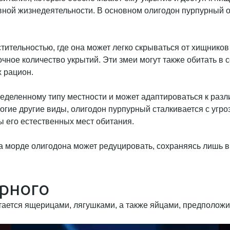
ивной жизнедеятельности. В основном олигодон пурпурный о
стительностью, где она может легко скрываться от хищнико
аточное количество укрытий. Эти змеи могут также обитать в
х рацион.
ределенному типу местности и может адаптироваться к разл
огие другие виды, олигодон пурпурный сталкивается с угр
ы его естественных мест обитания.
рного
ается ящерицами, лягушками, а также яйцами, предположит