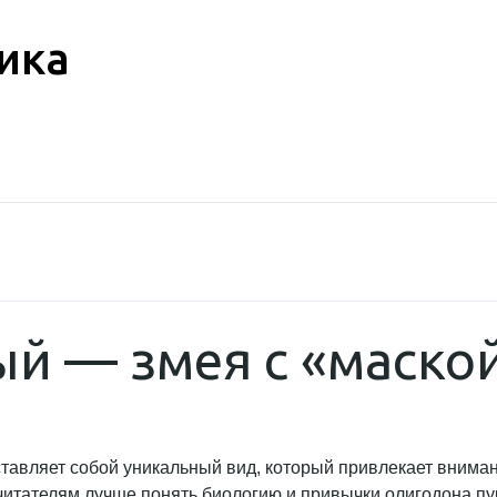
ика
й — змея с «маской
ставляет собой уникальный вид, который привлекает внима
итателям лучше понять биологию и привычки олигодона пурп