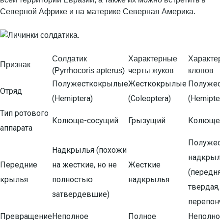
Северной Африке и на материке Северная Америка.
Солдатик
Характерные
Характе
Признак
(Pyrrhocoris apterus)
черты жуков
клопов
Полужесткокрылые
Жесткокрылые
Полуже
Отряд
(Hemiptera)
(Coleoptera)
(Hemipte
Тип ротового
Колюще-сосущий
Грызущий
Колюще
аппарата
Полужес
Надкрылья (похожи
надкры
Передние
на жесткие, но не
Жесткие
(передня
крылья
полностью
надкрылья
твердая,
затвердевшие)
перепон
Превращение
Неполное
Полное
Неполно