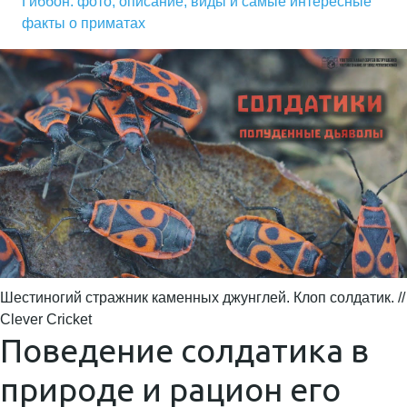
Гиббон: фото, описание, виды и самые интересные
факты о приматах
Шестиногий стражник каменных джунглей. Клоп солдатик. //
Clever Cricket
Поведение солдатика в
природе и рацион его