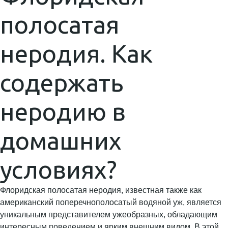
полосатая
неродия. Как
содержать
неродию в
домашних
условиях?
Флоридская полосатая неродия, известная также как
американский поперечнополосатый водяной уж, является
уникальным представителем ужеобразных, обладающим
интересным поведением и ярким внешним видом. В этой