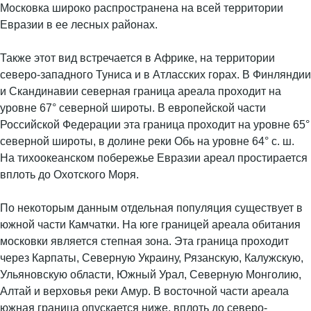
Московка широко распространена на всей территории
Евразии в ее лесных районах.
Также этот вид встречается в Африке, на территории
северо-западного Туниса и в Атласских горах. В Финляндии
и Скандинавии северная граница ареала проходит на
уровне 67° северной широты. В европейской части
Российской Федерации эта граница проходит на уровне 65°
северной широты, в долине реки Обь на уровне 64° с. ш.
На тихоокеанском побережье Евразии ареал простирается
вплоть до Охотского Моря.
По некоторым данным отдельная популяция существует в
южной части Камчатки. На юге границей ареала обитания
московки является степная зона. Эта граница проходит
через Карпаты, Северную Украину, Рязанскую, Калужскую,
Ульяновскую области, Южный Урал, Северную Монголию,
Алтай и верховья реки Амур. В восточной части ареала
южная граница опускается ниже, вплоть до северо-