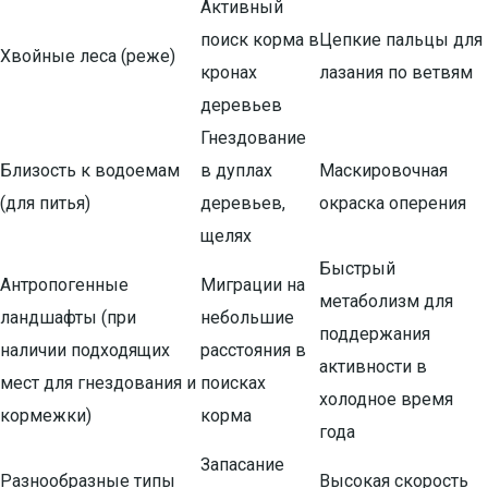
Активный
поиск корма в
Цепкие пальцы для
Хвойные леса (реже)
кронах
лазания по ветвям
деревьев
Гнездование
Близость к водоемам
в дуплах
Маскировочная
(для питья)
деревьев,
окраска оперения
щелях
Быстрый
Антропогенные
Миграции на
метаболизм для
ландшафты (при
небольшие
поддержания
наличии подходящих
расстояния в
активности в
мест для гнездования и
поисках
холодное время
кормежки)
корма
года
Запасание
Разнообразные типы
Высокая скорость