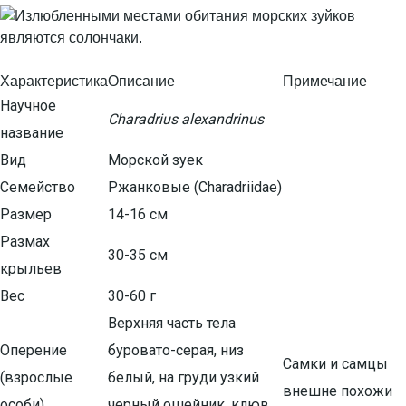
Характеристика
Описание
Примечание
Научное
Charadrius alexandrinus
название
Вид
Морской зуек
Семейство
Ржанковые (Charadriidae)
Размер
14-16 см
Размах
30-35 см
крыльев
Вес
30-60 г
Верхняя часть тела
Оперение
буровато-серая, низ
Самки и самцы
(взрослые
белый, на груди узкий
внешне похожи
особи)
черный ошейник, клюв