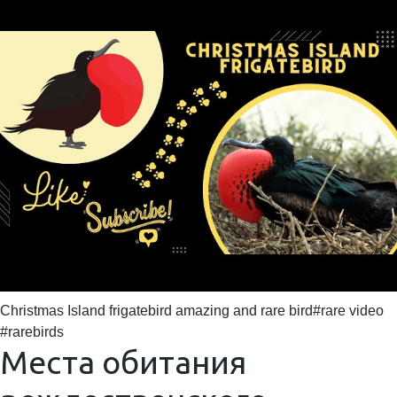
Christmas Island frigatebird amazing and rare bird#rare video
#rarebirds
Места обитания