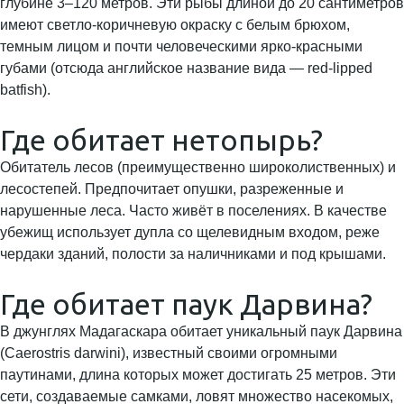
глубине 3–120 метров. Эти рыбы длиной до 20 сантиметров
имеют светло-коричневую окраску с белым брюхом,
темным лицом и почти человеческими ярко-красными
губами (отсюда английское название вида — red-lipped
batfish).
Где обитает нетопырь?
Обитатель лесов (преимущественно широколиственных) и
лесостепей. Предпочитает опушки, разреженные и
нарушенные леса. Часто живёт в поселениях. В качестве
убежищ использует дупла со щелевидным входом, реже
чердаки зданий, полости за наличниками и под крышами.
Где обитает паук Дарвина?
В джунглях Мадагаскара обитает уникальный паук Дарвина
(Caerostris darwini), известный своими огромными
паутинами, длина которых может достигать 25 метров. Эти
сети, создаваемые самками, ловят множество насекомых,