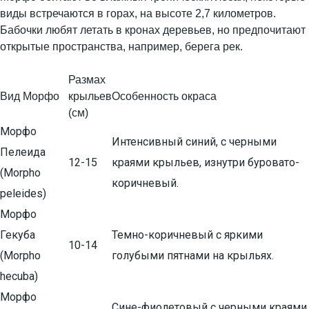
виды встречаются в горах, на высоте 2,7 километров.
Бабочки любят летать в кронах деревьев, но предпочитают
открытые пространства, например, берега рек.
Размах
Вид Морфо
крыльев
Особенность окраса
(см)
Морфо
Интенсивный синий, с черными
Пелеида
12-15
краями крыльев, изнутри буровато-
(Morpho
коричневый.
peleides)
Морфо
Гекуба
Темно-коричневый с яркими
10-14
(Morpho
голубыми пятнами на крыльях.
hecuba)
Морфо
Сине-фиолетовый с черными краями,