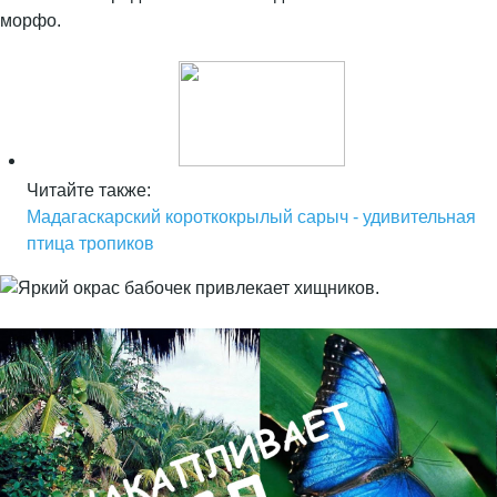
морфо.
Читайте также:
Мадагаскарский короткокрылый сарыч - удивительная
птица тропиков