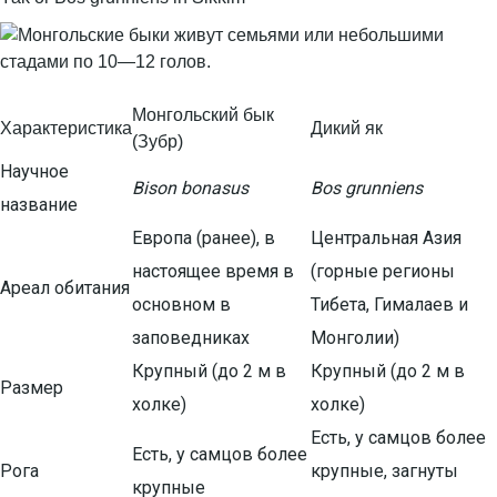
Монгольский бык
Характеристика
Дикий як
(Зубр)
Научное
Bison bonasus
Bos grunniens
название
Европа (ранее), в
Центральная Азия
настоящее время в
(горные регионы
Ареал обитания
основном в
Тибета, Гималаев и
заповедниках
Монголии)
Крупный (до 2 м в
Крупный (до 2 м в
Размер
холке)
холке)
Есть, у самцов более
Есть, у самцов более
Рога
крупные, загнуты
крупные