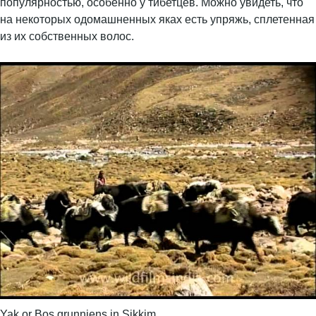
популярностью, особенно у тибетцев. Можно увидеть, что
на некоторых одомашненных яках есть упряжь, сплетенная
из их собственных волос.
Yak or Bos grunniens in Sikkim