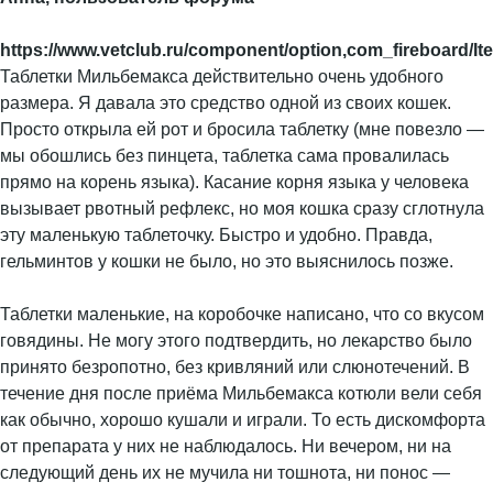
https://www.vetclub.ru/component/option,com_fireboard/Item
Таблетки Мильбемакса действительно очень удобного
размера. Я давала это средство одной из своих кошек.
Просто открыла ей рот и бросила таблетку (мне повезло —
мы обошлись без пинцета, таблетка сама провалилась
прямо на корень языка). Касание корня языка у человека
вызывает рвотный рефлекс, но моя кошка сразу сглотнула
эту маленькую таблеточку. Быстро и удобно. Правда,
гельминтов у кошки не было, но это выяснилось позже.
Таблетки маленькие, на коробочке написано, что со вкусом
говядины. Не могу этого подтвердить, но лекарство было
принято безропотно, без кривляний или слюнотечений. В
течение дня после приёма Мильбемакса котюли вели себя
как обычно, хорошо кушали и играли. То есть дискомфорта
от препарата у них не наблюдалось. Ни вечером, ни на
следующий день их не мучила ни тошнота, ни понос —