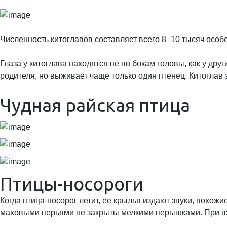
Численность китоглавов составляет всего 8–10 тысяч особ
Глаза у китоглава находятся не по бокам головы, как у дру
родителя, но выживает чаще только один птенец. Китоглав 
Чудная райская птица
Птицы-носороги
Когда птица-носорог летит, ее крылья издают звуки, похож
маховыми перьями не закрыты мелкими перышками. При взм