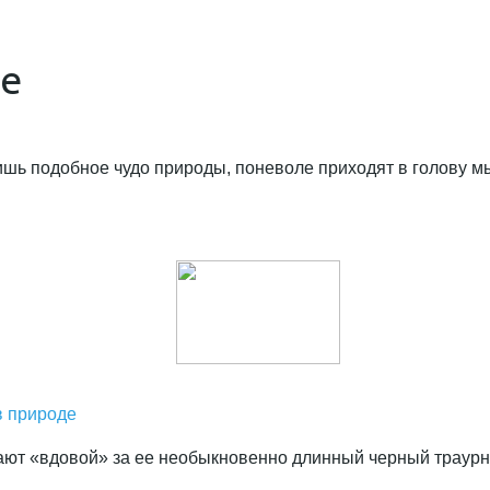
е
ишь подобное чудо природы, поневоле приходят в голову м
в природе
т «вдовой» за ее необыкновенно длинный черный траурный 