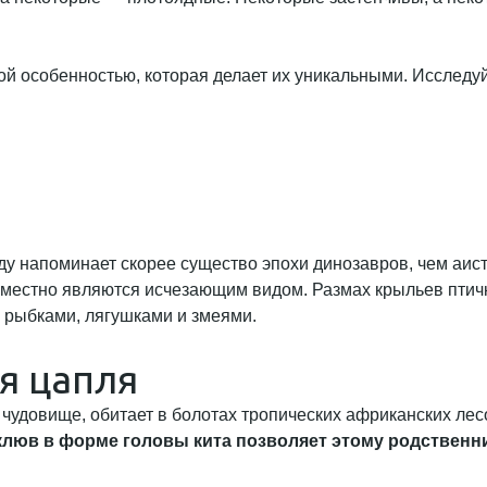
й особенностью, которая делает их уникальными. Исследуй
 напоминает скорее существо эпохи динозавров, чем аиста.
естно являются исчезающим видом. Размах крыльев птички д
 рыбками, лягушками и змеями.
я цапля
удовище, обитает в болотах тропических африканских лесов
люв в форме головы кита позволяет этому родственник