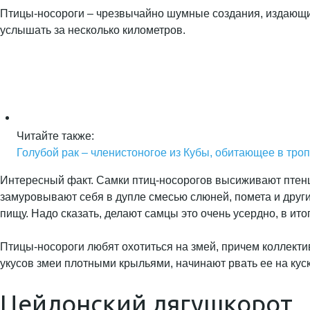
Птицы-носороги – чрезвычайно шумные создания, издающие
услышать за несколько километров.
Читайте также:
Голубой рак – членистоногое из Кубы, обитающее в тро
Интересный факт. Самки птиц-носорогов высиживают птенцо
замуровывают себя в дупле смесью слюней, помета и други
пищу. Надо сказать, делают самцы это очень усердно, в ит
Птицы-носороги любят охотиться на змей, причем коллектив
укусов змеи плотными крыльями, начинают рвать ее на куск
Цейлонский лягушкорот