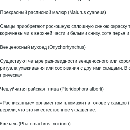
Прекрасный расписной малюр (Malurus cyaneus)
Самцы приобретают роскошную сплошную синюю окраску тол
коричневыми в верхней части и белыми снизу, хотя перья и
Венценосный мухоед (Onychorhynchus)
Существуют четыре разновидности венценосного или короле
ритуала ухаживания или состязания с другими самцами. В 
прическа».
Чешуйчатая райская птица (Pteridophora alberti)
«Расписанные» орнаментом плюмажи на голове у самцов (п
верили, что это их естественное украшение.
Квезаль (Pharomachrus mocinno)