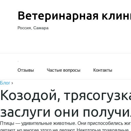
Ветеринарная клин
Россия, Самара
Отзывы
Частые вопросы
Контакты
Блог
›
Козодой, трясогузка
заслуги они получи
Птицы — удивительные животные. Они приспособились жить
летают, но многие этого не делают. Некоторые травоядны